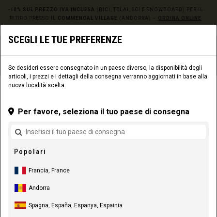
-10% SUL PREZZO IVA INCLUSA
(BICI, TELAI, SCI E SNOWBOARD) PER IL
RITIRO PRESSO IL
COMMENCAL VILLAGE
(ANDORRA) –
ORDINA ONLINE
QUI!
SCEGLI LE TUE PREFERENZE
0
☰
Sito web
Europe
|
Consegna
Se desideri essere consegnato in un paese diverso, la disponibilità degli
articoli, i prezzi e i dettagli della consegna verranno aggiornati in base alla
nuova località scelta.
COMPONENTI
COMPONENTI
ACCESSORI
Per favore, seleziona il tuo paese di consegna
Popolari
Francia, France
Andorra
Spagna, España, Espanya, Espainia