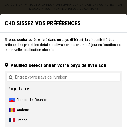
EXPÉDITION PARTOUT À LA RÉUNION (LIVRAISON EN CARTON) OU RETRAIT EN
MAGASIN (SUR RDV - LIVRAISON EN CARTON)
0
☰
CHOISISSEZ VOS PRÉFÉRENCES
Site web
La Réunion
|
Livraison
Si vous souhaitez être livré dans un pays différent, la disponibilité des
articles, les prix et les détails de livraison seront mis à jour en fonction de
COMPOSANTS
PIÈCES DE CADRE
la nouvelle localisation choisie.
Veuillez sélectionner votre pays de livraison
Populaires
France - La Réunion
Andorra
France