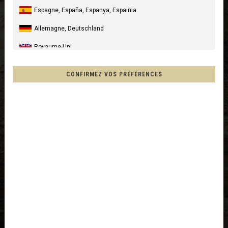
Espagne, España, Espanya, Espainia
Allemagne, Deutschland
Royaume-Uni
Italia
CONFIRMEZ VOS PRÉFÉRENCES
États-Unis
Canada
Chile
Mexique, Mēxihco, México
Australia
Nouvelle-Zélande, New Zealand, Aotearoa
Autres pays
Afghanistan, افغانستانAfghanestan