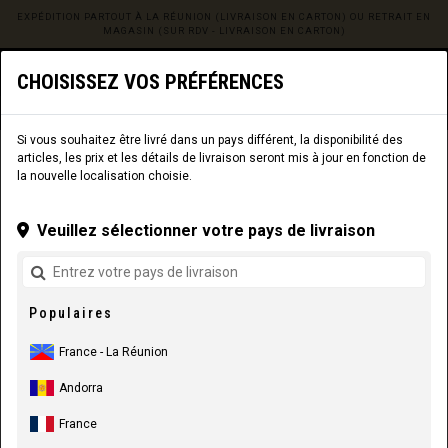
EXPÉDITION PARTOUT À LA RÉUNION (LIVRAISON EN CARTON) OU RETRAIT EN
MAGASIN (SUR RDV - LIVRAISON EN CARTON)
0
☰
CHOISISSEZ VOS PRÉFÉRENCES
Site web
La Réunion
|
Livraison
Si vous souhaitez être livré dans un pays différent, la disponibilité des
articles, les prix et les détails de livraison seront mis à jour en fonction de
COMPOSANTS
PIÈCES DE CADRE
la nouvelle localisation choisie.
Veuillez sélectionner votre pays de livraison
Populaires
France - La Réunion
Andorra
France