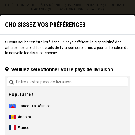
EXPÉDITION PARTOUT À LA RÉUNION (LIVRAISON EN CARTON) OU RETRAIT EN
MAGASIN (SUR RDV - LIVRAISON EN CARTON)
0
☰
CHOISISSEZ VOS PRÉFÉRENCES
Site web
La Réunion
|
Livraison
Si vous souhaitez être livré dans un pays différent, la disponibilité des
articles, les prix et les détails de livraison seront mis à jour en fonction de
COMPOSANTS
PIÈCES DE CADRE
BASCULEURS
la nouvelle localisation choisie.
Veuillez sélectionner votre pays de livraison
Populaires
France - La Réunion
Andorra
France