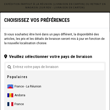
EXPÉDITION PARTOUT À LA RÉUNION (LIVRAISON EN CARTON) OU RETRAIT EN
MAGASIN (SUR RDV - LIVRAISON EN CARTON)
0
☰
CHOISISSEZ VOS PRÉFÉRENCES
Site web
La Réunion
|
Livraison
Si vous souhaitez être livré dans un pays différent, la disponibilité des
articles, les prix et les détails de livraison seront mis à jour en fonction de
BIKES
BIKES
TRAIL
META TR V4
la nouvelle localisation choisie.
Veuillez sélectionner votre pays de livraison
Populaires
France - La Réunion
Andorra
France
COMMENCAL META TR V4 ESSENTIAL FROZEN