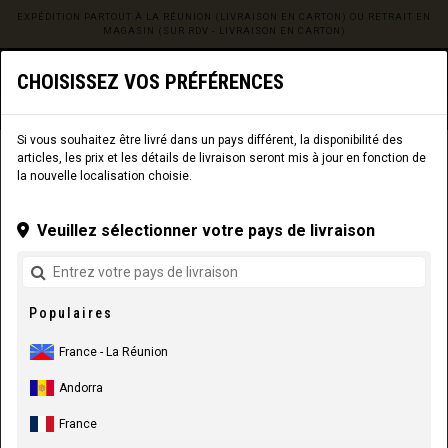
EXPÉDITION PARTOUT À LA RÉUNION (LIVRAISON EN CARTON) OU RETRAIT EN
MAGASIN (SUR RDV - LIVRAISON EN CARTON)
0
☰
CHOISISSEZ VOS PRÉFÉRENCES
Site web
La Réunion
|
Livraison
Si vous souhaitez être livré dans un pays différent, la disponibilité des
articles, les prix et les détails de livraison seront mis à jour en fonction de
COMPOSANTS
COMPOSANTS
PÉDALES
la nouvelle localisation choisie.
Veuillez sélectionner votre pays de livraison
Populaires
France - La Réunion
Andorra
France