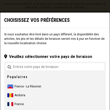
EXPÉDITION PARTOUT À LA RÉUNION (LIVRAISON EN CARTON) OU RETRAIT EN
MAGASIN (SUR RDV - LIVRAISON EN CARTON)
0
☰
CHOISISSEZ VOS PRÉFÉRENCES
Site web
La Réunion
|
Livraison
Si vous souhaitez être livré dans un pays différent, la disponibilité des
articles, les prix et les détails de livraison seront mis à jour en fonction de
COMPOSANTS
PIÈCES DE CADRE
PATTES DE DÉRAILLEUR
la nouvelle localisation choisie.
Veuillez sélectionner votre pays de livraison
Populaires
France - La Réunion
Andorra
France