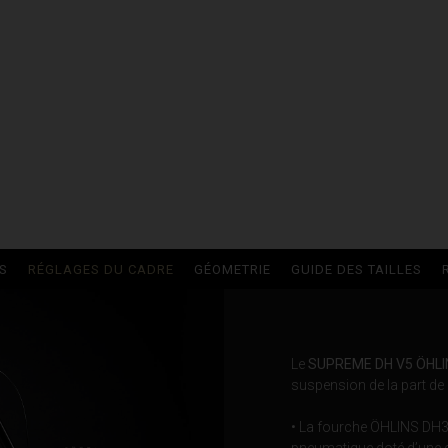
ria
buda, Antigua and Barbuda
Arabie saoudite, Al-‘Arabiyyah as Sa‘ūdiyyah المملكة العربية السعودية
S
RÉGLAGES DU CADRE
GÉOMETRIE
GUIDE DES TAILLES
stán
reich
Le
SUPREME DH V5 ÖHLI
zərbaycan
suspension de la part de
• La fourche ÖHLINS DH38
pneumatique doté d’une c