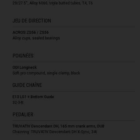
29/27.5'', Alloy 6066, triple butted tubes, T4, T6
Botswana
Brésil, Brasil
JEU DE DIRECTION
Brunei
ACROS ZS56 / ZS56
Bulgariya, Бъл
Alloy cups, sealed bearings
Burkina Faso
POIGNÉES
Burundi, Uburu
ODI Longneck
Cambodge, Kamp
Soft pro compound, single clamp, black
Cameroon, Ca
GUIDE CHAÎNE
Cap-Vert
E13 LG1 + Bottom Guide
32-34t
Chine, Zhōng
PEDALIER
Chypre, Κύπρος 
TRUVATIV Descendant DH, 165 mm crank arms, DUB
Colombia
Chainring: TRUVATIV Descendant DH X-Sync, 34t
Corée du Nord