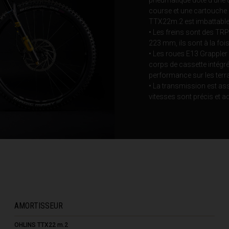
Bahreïn, البحرينAl-Bahrayn
course et une cartouche 
TTX22m.2 est imbattable e
াদেশ
• Les freins sont des TRP
223 mm, ils sont à la foi
• Les roues E13 Grappler
e, Belgien
corps de cassette intégré 
performance sur les terr
• La transmission est a
vitesses sont précis et a
arôt ভারত, India, Bhārat ભારત, Bhārat भारत, Bhārata ಭಾರತ, Bhārat भारत, Bhāratam ഭാ
arôtô ଭାରତ, Bhārat ਭਾਰਤ, Bhāratam भारतम्, Bārata பாரதம், Bhāratadēsam భారత దేశం
l, འབྲུག་ཡུལ
elaruś, Беларусь
ma မြန်မာ
AMORTISSEUR
vine, Bosnia I Hercegovína, Босна и Херцеговина
OHLINS TTX22 m.2