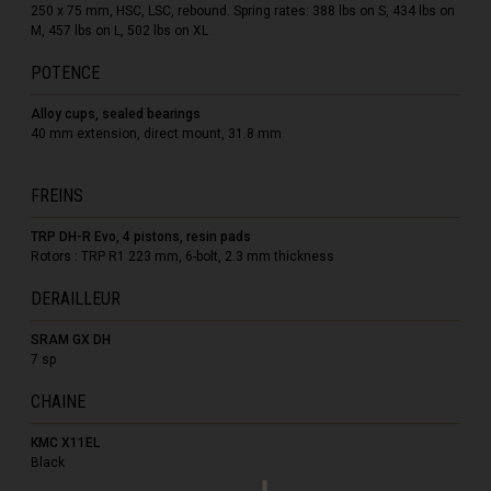
250 x 75 mm, HSC, LSC, rebound. Spring rates: 388 lbs on S, 434 lbs on
M, 457 lbs on L, 502 lbs on XL
POTENCE
Alloy cups, sealed bearings
гария
40 mm extension, direct mount, 31.8 mm
FREINS
ndi
TRP DH-R Evo, 4 pistons, resin pads
uchea កម្ពុជា
Rotors : TRP R1 223 mm, 6-bolt, 2.3 mm thickness
meroun
DERAILLEUR
SRAM GX DH
7 sp
guó 中国
CHAINE
Kıbrıs
KMC X11EL
Black