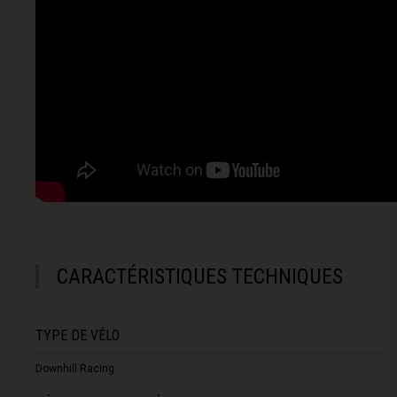
Gaana, Ghana,
Gabon, Républi
Gambie
Géorgie, Sak'a
Géorgie du Sud
Gibraltar
Grèce, Hellas 
Grenada
CARACTÉRISTIQUES TECHNIQUES
Guam
Guatemala
TYPE DE VÉLO
Guernesey
Downhill Racing
Guinée, Gine, G