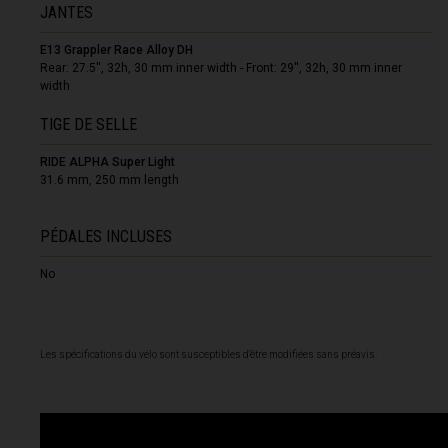
JANTES
Corée du Sud
E13 Grappler Race Alloy DH
Rear: 27.5'', 32h, 30 mm inner width - Front: 29'', 32h, 30 mm inner
Costa Rica
width
Côte d Ivoire, C
TIGE DE SELLE
Croatie, Hrvats
RIDE ALPHA Super Light
Cuba
31.6 mm, 250 mm length
Curaçao
PÉDALES INCLUSES
Danemark, Da
No
Djibouti
Dominique
Les spécifications du vélo sont susceptibles d'être modifiées sans préavis.
Égypte, مصر
El Salvador