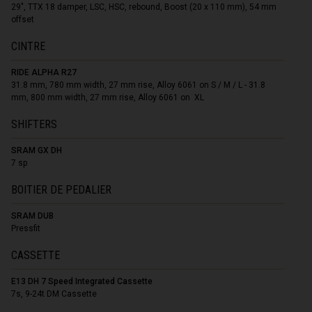
29", TTX 18 damper, LSC, HSC, rebound, Boost (20 x 110 mm), 54 mm
offset
CINTRE
RIDE ALPHA R27
31.8 mm, 780 mm width, 27 mm rise, Alloy 6061 on S / M / L - 31.8
mm, 800 mm width, 27 mm rise, Alloy 6061 on XL
SHIFTERS
SRAM GX DH
7 sp
BOITIER DE PEDALIER
SRAM DUB
Pressfit
CASSETTE
E13 DH 7 Speed Integrated Cassette
7s, 9-24t DM Cassette