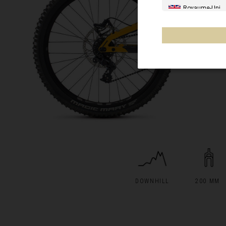
Royaume-Uni
Italia
États-Unis
Canada
Chile
Mexique, Mēxih
Australia
Nouvelle-Zélan
Autres pays
DOWNHILL
200 MM
Afrique du Sud,
Borwa, Afurika 
Al-'Iraq العراق