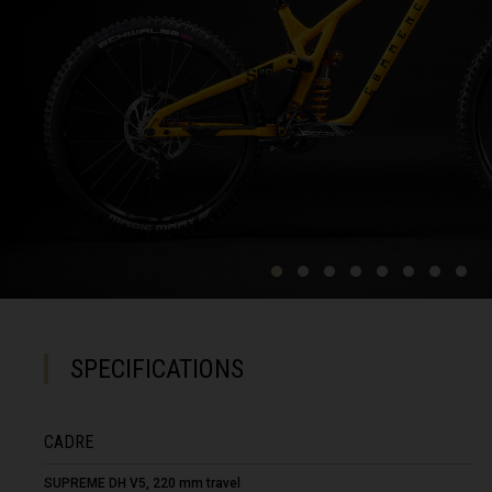
Bangladesh বাংল
Barbados
België, Belgiqu
Belize
Bénin
Bermudes
Bharôt ভাৰত, Bh
Bhārat भारत, Bh
Bhoutan, Druk Yu
SPECIFICATIONS
Biélorussie, Bi
Birmanie, Myan
CADRE
Bosnie-Herzégo
SUPREME DH V5, 220 mm travel