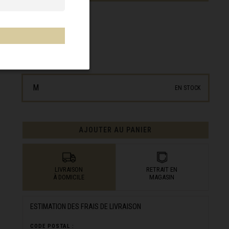
6.900,00 €
ID/SKU :
23SUPOHM
GUIDE DES TAILLES
M
EN STOCK
AJOUTER AU PANIER
LIVRAISON
RETRAIT EN
À DOMICILE
MAGASIN
 Borwa, Aforika
ESTIMATION DES FRAIS DE LIVRAISON
CODE POSTAL :