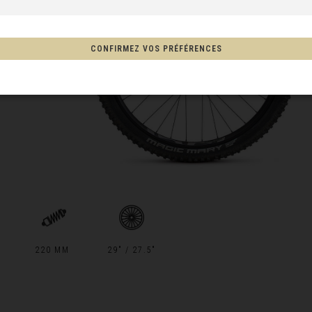
CONFIRMEZ VOS PRÉFÉRENCES
co, México
de, New Zealand, Aotearoa
Afghanistan, افغانستانAfghanestan
220 MM
29" / 27.5"
 Suid-Afrika, South Africa, iNingizimu Afrika, uMzantsi Afrika, Afrika-Borwa, Afrika
Tshipembe, Afrika Dzonga, iNingizimu Afrika, iSewula Afrika