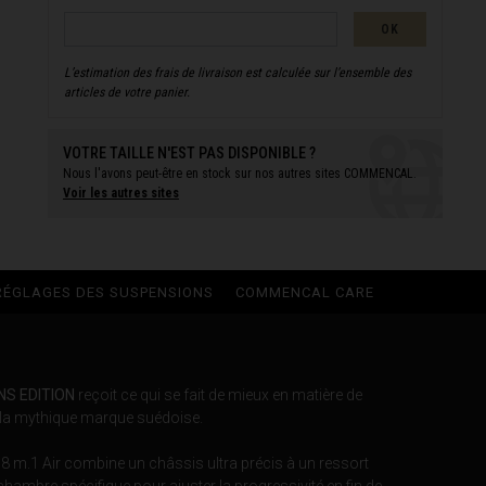
OK
L’estimation des frais de livraison est calculée sur l’ensemble des
articles de votre panier.
VOTRE TAILLE N'EST PAS DISPONIBLE ?
Nous l'avons peut-être en stock sur
nos autres
sites COMMENCAL.
Voir les autres sites
RÉGLAGES DES SUSPENSIONS
COMMENCAL CARE
NS EDITION
reçoit ce qui se fait de mieux en matière de
 la mythique marque suédoise.
 m.1 Air combine un châssis ultra précis à un ressort
hambre spécifique pour ajuster la progressivité en fin de