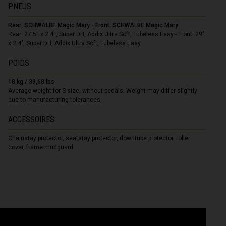
PNEUS
Rear: SCHWALBE Magic Mary - Front: SCHWALBE Magic Mary
Rear: 27.5'' x 2.4'', Super DH, Addix Ultra Soft, Tubeless Easy - Front: 29"
x 2.4", Super DH, Addix Ultra Soft, Tubeless Easy
POIDS
18 kg / 39,68 lbs
Average weight for S size, without pedals. Weight may differ slightly
due to manufacturing tolerances.
ACCESSOIRES
Chainstay protector, seatstay protector, downtube protector, roller
cover, frame mudguard