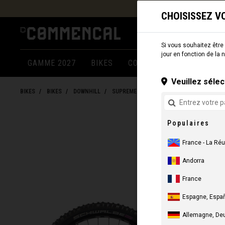
EXPÉDITION PARTOU
CHOISISSEZ V
Si vous souhaitez être l
jour en fonction de la 
GAMME 2027
BIKES
COMPOSANTS
COMME
Veuillez sélec
BIKES
BIKES
DOWNHILL
SUPREME DH V5
Populaires
France - La Ré
Andorra
France
Espagne, Españ
Allemagne, De