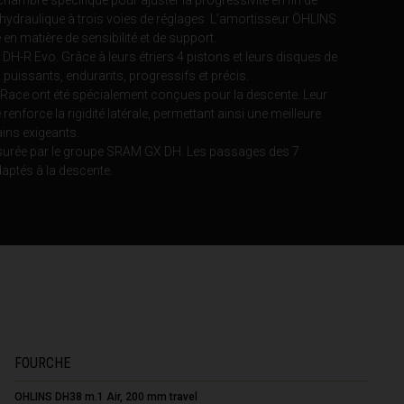
hydraulique à trois voies de réglages. L’amortisseur ÖHLINS
n matière de sensibilité et de support.
 DH-R Evo. Grâce à leurs étriers 4 pistons et leurs disques de
s puissants, endurants, progressifs et précis.
 Race ont été spécialement conçues pour la descente. Leur
renforce la rigidité latérale, permettant ainsi une meilleure
ains exigeants.
ssurée par le groupe SRAM GX DH. Les passages des 7
daptés à la descente.
രതം, Bhārat भारत,
FOURCHE
OHLINS DH38 m.1 Air, 200 mm travel