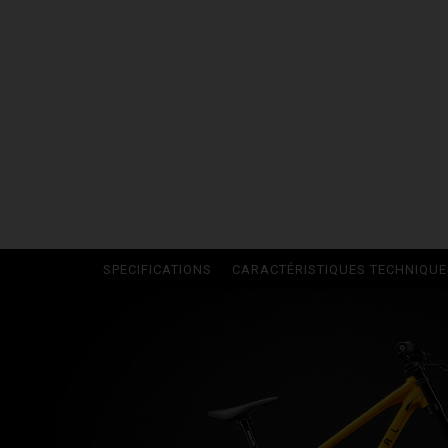
Albanie, Shqipë
Algérie, Dzayer
Angola
Anguilla
Antigua-et-Bar
Argentina
SPECIFICATIONS
CARACTÉRISTIQUES TECHNIQUE
Arménie, Haya
Aruba
Autriche, Öster
Azerbaïdjan, A
Bahamas