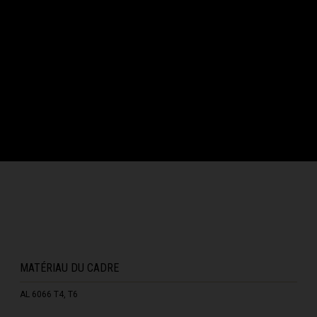
 Gana, Gana
que gabonaise
rt'velo საქართველო
-et-les îles Sandwich du Sud
Ελλάς
MATÉRIAU DU CADRE
AL 6066 T4, T6
ine