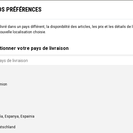
T À LA RÉUNION (LIVRAISON EN CARTON) OU RETRAIT EN MAGASIN (SUR RDV - LI
OS PRÉFÉRENCES
ivré dans un pays différent, la disponibilité des articles, les prix et les détails de
nouvelle localisation choisie.
NCAL WORLD
tionner votre pays de livraison
union
a, Espanya, Espainia
utschland