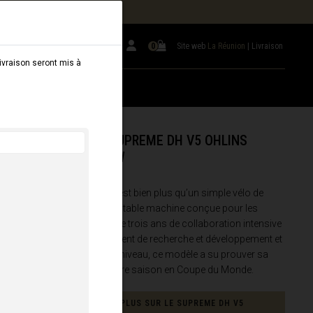
VRAISON EN CARTON)
Site web
La Réunion
|
Livraison
0
 livraison seront mis à
COMMENCAL SUPREME DH V5 OHLINS
EDITION YELLOW
Le
SUPREME DH V5
est bien plus qu’un simple vélo de
course; c’est une véritable machine conçue pour les
compétitions. Fruit de trois ans de collaboration intensive
entre notre département de recherche et développement et
des athlètes de haut niveau, ce modèle a su prouver sa
valeur dès sa première saison en Coupe du Monde.
EN SAVOIR PLUS SUR LE SUPREME DH V5