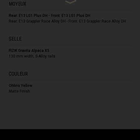
MOYEUX
Rear: E13 LG1 Plus DH - Front: E13 LG1 Plus DH
Rear: E13 Grappler Race Alloy DH - Front: E13 Grappler Race Alloy DH
ôte d'Ivoire
SELLE
ka
FIZIK Gravita Alpaca X5
130 mm width, S-Alloy rails
COULEUR
nmark
Ohlins Yellow
Matte Finish
Misr
Émirats arabes unis, Al-’Imārat Al-‘Arabiyyah Al-Muttaḥidah الإمارات العربيّة المتّحدة