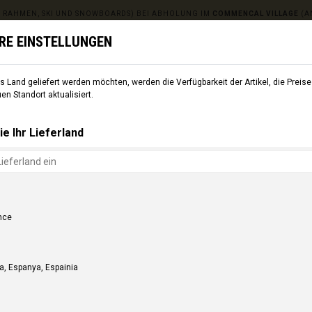
 RAHMEN, SKI UND SNOWBOARDS) BEI ABHOLUNG IM
COMMENCAL VILLAGE
(A
HRE EINSTELLUNGEN
 Land geliefert werden möchten, werden die Verfügbarkeit der Artikel, die Preise 
USRÜSTUNG
SKI
CMNCL WORLD
CMNCL VILLAGE
n Standort aktualisiert.
ie Ihr Lieferland
nce
a, Espanya, Espainia