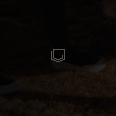
, འབྲུག་ཡུལ
a, Volívia, Buliwya, Bolivia
Sint Eustatius
rzegowina, Bosnia I Hercegovína, Босна и Херцеговина
l
ferninseln
ritorium im Indischen Ozean
ariya, България
ndi