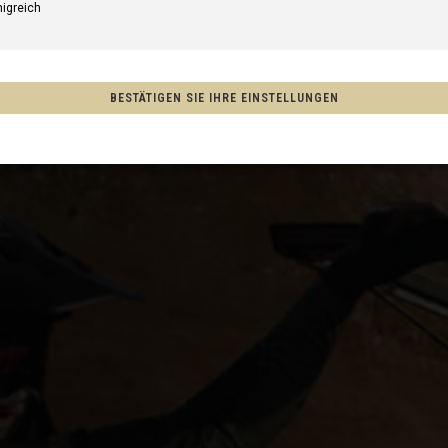
nigreich
aten
BESTÄTIGEN SIE IHRE EINSTELLUNGEN
a
tralia
ew Zealand, Aotearoa
union
o, México
Afghanistan, افغانستانAfghanestan
, مصرMisr