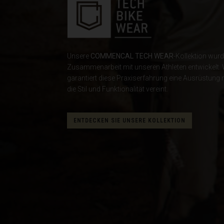
Aserbaidschan
As-Sudan ان
Äthiopien, Ity
Unsere
COMMENCAL TECH WEAR
-Kollektion wurd
Bahamas
Zusammenarbeit mit unseren Athleten entwickelt. W
garantiert diese Praxiserfahrung eine Ausrüstung m
die Stil und Funktionalität vereint.
Bangladesch, B
Barbados
ENTDECKEN SIE UNSERE KOLLEKTION
Belarus, Bielar
België, Belgiqu
Belize
Benin, Bénin
Bermuda