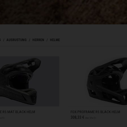
ini
, फ़िजी
G
AUSRUSTUNG
HERREN
HELME
, Finland
ranzösisch-Guayana
uadeloupe
rtinique
yotte
int-Barthélemy
int-Martin
E RS MAT BLACK HELM
FOX PROFRAME RS BLACK HELM
üd- und Antarktisgebiete
308,33 €
MwSt.
ohne MwSt.
lynesien