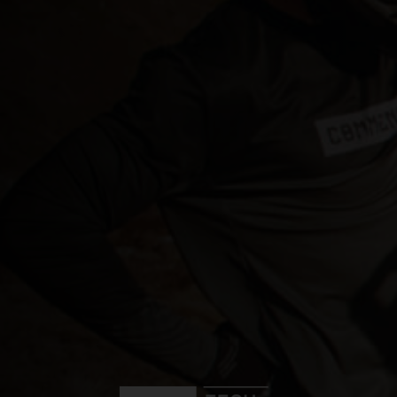
Åland
Albanien, Shqip
Algerien, Dzay
Amerikanische
Amerikanisch
Angola
Anguilla
Antigua und Ba
Äquatorialguin
Argentinien, Ar
Armenien, Hay
Aruba