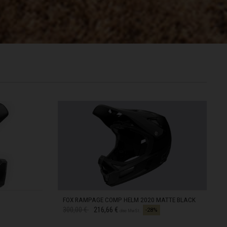
FOX RAMPAGE COMP HELM 2020 MATTE BLACK
Preis reduziert von
bis
300,00 €
216,66 €
-28%
ohne MwSt.