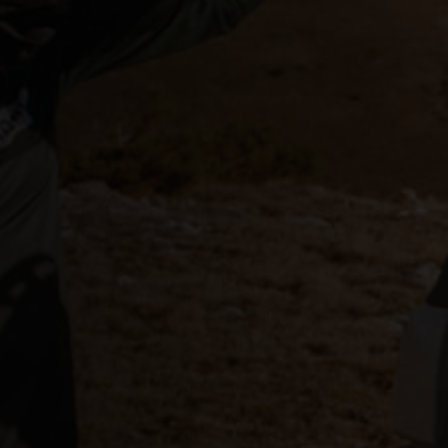
ëria
er
 Jungferninseln
-Samoa
rbuda, Antigua and Barbuda
ea, Guinea Ecuatorial
gentina
astán