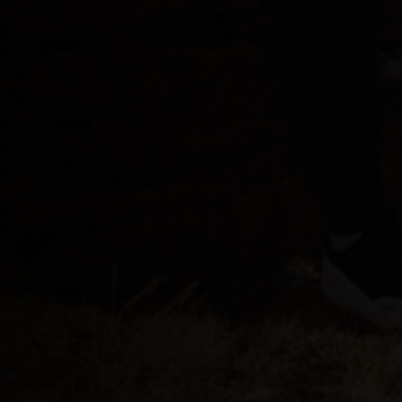
Bhutan, Druk Yul
Bolivien, Wuliwy
Bonaire, Saba, 
Bosnien und He
Botswana
Bouvetinsel
Brasilien, Brasi
Britische Jung
Britisches Ter
Brunei
Bulgarien, Bulg
Burkina Faso
Burundi, Uburu