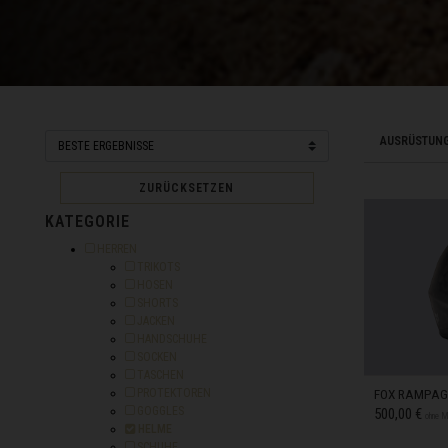
Eswatini, eSwat
Falklandinseln
Färöer
Fidschi, Fiji, Viti
AUSRÜSTUN
Finnland, Suomi
Frankreich - F
ZURÜCKSETZEN
KATEGORIE
Frankreich - G
Eingrenzen nach Kategorie: HERREN
HERREN
Frankreich - Ma
Eingrenzen nach Kategorie: TRIKOTS
TRIKOTS
Eingrenzen nach Kategorie: HOSEN
HOSEN
Frankreich - Ma
Eingrenzen nach Kategorie: SHORTS
SHORTS
Eingrenzen nach Kategorie: JACKEN
JACKEN
Frankreich - Sa
Eingrenzen nach Kategorie: HANDSCHUHE
HANDSCHUHE
Eingrenzen nach Kategorie: SOCKEN
SOCKEN
Frankreich - Sa
Eingrenzen nach Kategorie: TASCHEN
TASCHEN
Eingrenzen nach Kategorie: PROTEKTOREN
PROTEKTOREN
FOX RAMPAG
Französische S
Eingrenzen nach Kategorie: GOGGLES
GOGGLES
500,00 €
ohne 
Auswahl Eingegrenzt nach Kategorie: HELME
HELME
Französisch-Po
Eingrenzen nach Kategorie: SCHUHE
SCHUHE