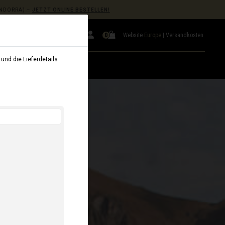
NDORRA) –
JETZT ONLINE BESTELLEN!
Website
Europe
|
Versandkosten
0
und die Lieferdetails
VERMIETUNG
B2B