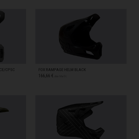
M
AUF LAGER
L
AUF LAGER
XL
AUF LAGER
CE/CPSC
FOX RAMPAGE HELM BLACK
166,66 €
ohne MwSt.
L
AUF LAGER