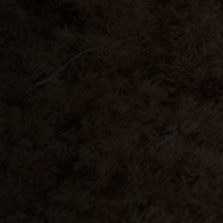
nmark
 Republik
 Côte d'Ivoire
Eritrea, Iritriya إرتريا Ertra