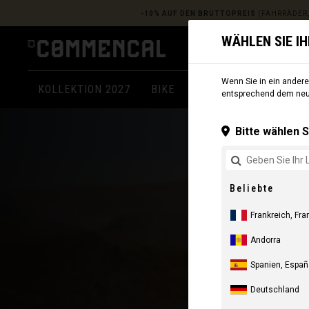
-10% AUF DEN BRUTTOPREIS
(FAHRRÄDER,
WÄHLEN SIE I
Wenn Sie in ein anderes
KOLLEKTION 2027
BIKE
KOMPONENTEN
A
entsprechend dem neue
Bitte wählen S
Beliebte
Frankreich, Fra
Andorra
Spanien, Españ
Deutschland