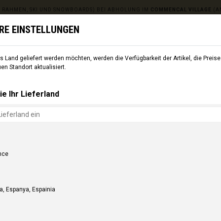
 RAHMEN, SKI UND SNOWBOARDS) BEI ABHOLUNG IM
COMMENCAL VILLAGE
(A
HRE EINSTELLUNGEN
 Land geliefert werden möchten, werden die Verfügbarkeit der Artikel, die Preise 
USRÜSTUNG
SKI
CMNCL WORLD
CMNCL VILLAGE
n Standort aktualisiert.
ie Ihr Lieferland
nce
a, Espanya, Espainia