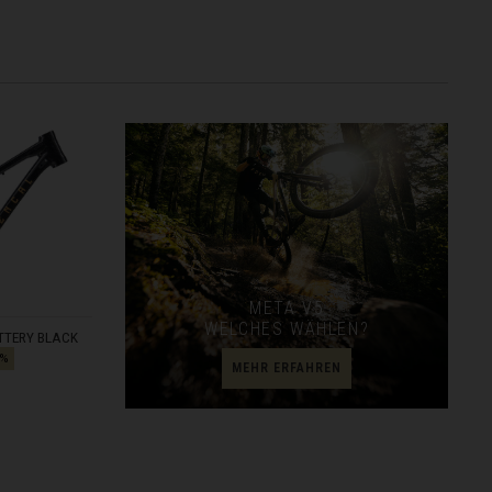
META V5
WELCHES WÄHLEN?
TTERY BLACK
0%
MEHR ERFAHREN