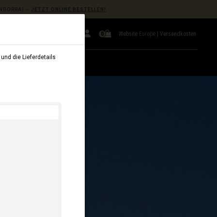
NDORRA) –
JETZT ONLINE BESTELLEN!
Website
Europe
|
Versandkosten
0
und die Lieferdetails
VERMIETUNG
B2B