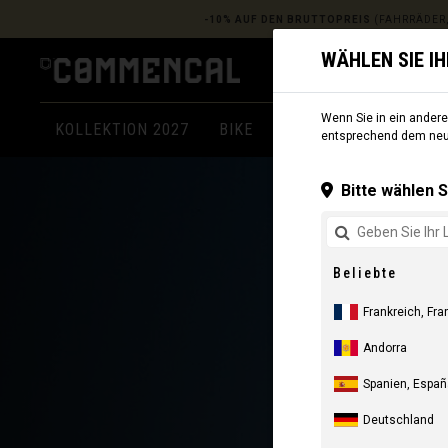
-10% AUF DEN BRUTTOPREIS
(FAHRRÄDER,
WÄHLEN SIE I
Wenn Sie in ein anderes
KOLLEKTION 2027
BIKE
KOMPONENTEN
A
entsprechend dem neue
Bitte wählen S
Beliebte
Frankreich, Fra
Andorra
Spanien, Españ
Deutschland