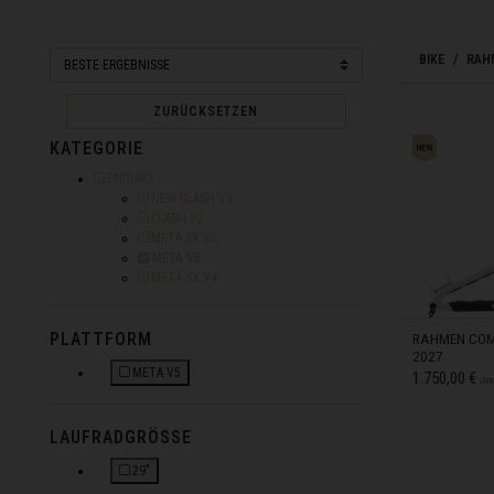
Bhutan, Druk Yul
Bolivien, Wuliwy
BIKE
RAHM
Bonaire, Saba, 
ZURÜCKSETZEN
Bosnien und He
KATEGORIE
Botswana
Eingrenzen nach Kategorie: ENDURO
ENDURO
Eingrenzen nach Kategorie: NEW CLASH V3
NEW CLASH V3
Bouvetinsel
Eingrenzen nach Kategorie: CLASH V2
CLASH V2
Eingrenzen nach Kategorie: META SX V5
META SX V5
Brasilien, Brasi
Auswahl Eingegrenzt nach Kategorie: META V5
META V5
Eingrenzen nach Kategorie: META SX V4
META SX V4
Britische Jung
Britisches Ter
PLATTFORM
RAHMEN COM
2027
Brunei
META V5
1.750,00 €
ohn
EINGRENZEN NACH PLATTFORM: META V5
Bulgarien, Bulg
LAUFRADGRÖSSE
M
AUF
Burkina Faso
L
AUF
29"
XL
AUF
Burundi, Uburu
EINGRENZEN NACH LAUFRADGRÖSSE: 29"