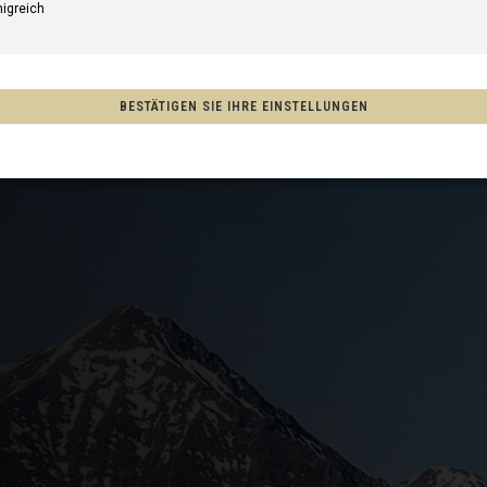
nigreich
aten
BESTÄTIGEN SIE IHRE EINSTELLUNGEN
a
tralia
ew Zealand, Aotearoa
union
o, México
Afghanistan, افغانستانAfghanestan
, مصرMisr