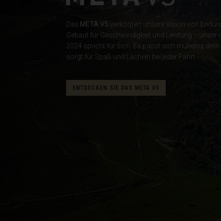
Åland
Das
META V5
verkörpert unsere Vision von Endur
Albanien, Shqip
Gebaut für Geschwindigkeit und Leistung – unser d
2024 spricht für sich. Es passt sich mühelos dem
Algerien, Dzay
sorgt für Spaß und Lächeln bei jeder Fahrt.
Amerikanische
Amerikanisch
ENTDECKEN SIE DAS META V5
Angola
Anguilla
Antigua und Ba
Äquatorialguin
Argentinien, Ar
Armenien, Hay
Aruba