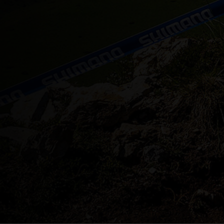
Aserbaidschan
As-Sudan ان
Äthiopien, Ity
Bahamas
Bangladesch, B
Barbados
Belarus, Bielar
België, Belgiqu
Belize
Benin, Bénin
Bermuda