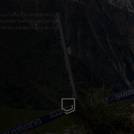
o und gehört zu unserem Erbe.
ëria
oppelter Weltmeistertitel im Jahr
 Terrain und dem Fahrer an und
er
 Jungferninseln
-Samoa
rbuda, Antigua and Barbuda
ea, Guinea Ecuatorial
gentina
astán