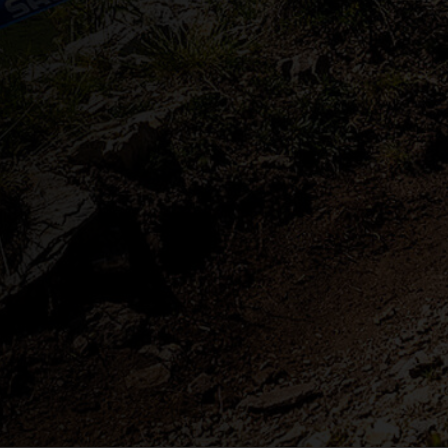
, Azərbaycan
السود
op'ia ኢትዮጵያ
Bahrain, البحرينAl-Bahrayn
angladesh বাংলাদেশ
uś, Беларусь
e, Belgien