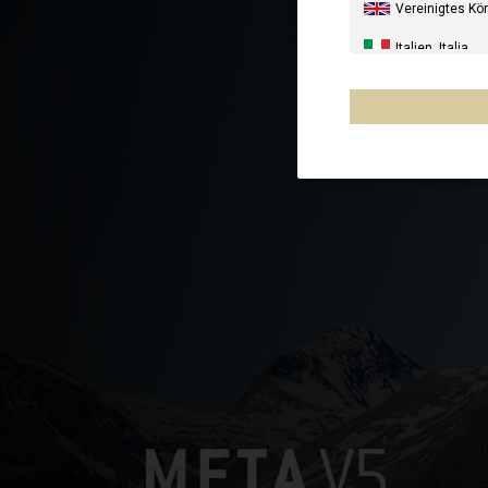
Vereinigtes Kö
Italien, Italia
Vereinigte Sta
Kanada, Canad
Australien, Aus
Neuseeland, N
Frankreich - Ré
Chile
Mexiko, Mēxihc
Andere Länder
Ägypten
Al-'Iraq العراق