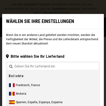
-10% AUF DEN BRUTTOPREIS
(FAHRRÄDER, RAHMEN, SKI UND
SNOWBOARDS) BEI ABHOLUNG IM
COMMENCAL VILLAGE
(ANDORRA) –
JETZT ONLINE BESTELLEN!
WÄHLEN SIE IHRE EINSTELLUNGEN
0
☰
Website
Europe
|
Versandkosten
Wenn Sie in ein anderes Land geliefert werden möchten, werden die
Verfügbarkeit der Artikel, die Preise und die Lieferdetails entsprechend
dem neuen Standort aktualisiert.
FILTER
Bitte wählen Sie Ihr Lieferland
56 Ergebnisse
Beliebte
ZURÜCKSETZEN
Frankreich, France
KATEGORIE
Andorra
PLATTFORM
Spanien, España, Espanya, Espainia