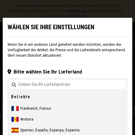
-10% AUF DEN BRUTTOPREIS
(FAHRRÄDER, RAHMEN, SKI UND
SNOWBOARDS) BEI ABHOLUNG IM
COMMENCAL VILLAGE
(ANDORRA) –
JETZT ONLINE BESTELLEN!
WÄHLEN SIE IHRE EINSTELLUNGEN
0
☰
Website
Europe
|
Versandkosten
Wenn Sie in ein anderes Land geliefert werden möchten, werden die
Verfügbarkeit der Artikel, die Preise und die Lieferdetails entsprechend
dem neuen Standort aktualisiert.
Bitte wählen Sie Ihr Lieferland
Beliebte
Frankreich, France
Andorra
Spanien, España, Espanya, Espainia