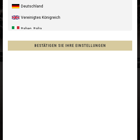
Deutschland
Vereinigtes Königreich
Italien, Italia
Vereinigte Staaten
BESTÄTIGEN SIE IHRE EINSTELLUNGEN
Kanada, Canada
Australien, Australia
Neuseeland, New Zealand, Aotearoa
Frankreich - Réunion
Chile
Mexiko, Mēxihco, México
Andere Länder
Afghanistan, افغانستانAfghanestan