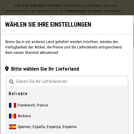
-10% AUF DEN BRUTTOPREIS
(FAHRRÄDER, RAHMEN, SKI UND
SNOWBOARDS) BEI ABHOLUNG IM
COMMENCAL VILLAGE
(ANDORRA) –
JETZT ONLINE BESTELLEN!
WÄHLEN SIE IHRE EINSTELLUNGEN
0
☰
Website
Europe
|
Versandkosten
Wenn Sie in ein anderes Land geliefert werden möchten, werden die
Verfügbarkeit der Artikel, die Preise und die Lieferdetails entsprechend
dem neuen Standort aktualisiert.
BIKE
E-BIKES
ENDURO
NEW META POWER SX AVINOX M2S
Bitte wählen Sie Ihr Lieferland
Beliebte
Frankreich, France
Andorra
Spanien, España, Espanya, Espainia