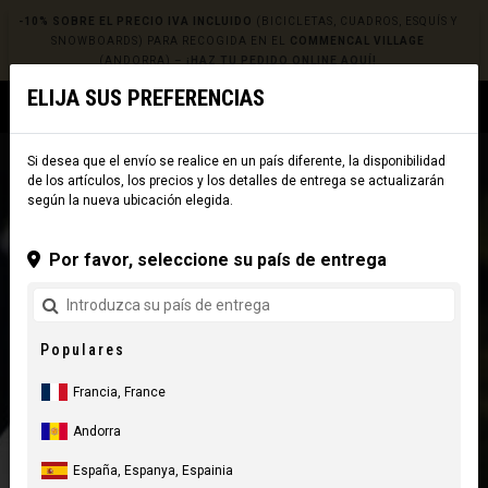
-10% SOBRE EL PRECIO IVA INCLUIDO
(BICICLETAS, CUADROS, ESQUÍS Y
SNOWBOARDS) PARA RECOGIDA EN EL
COMMENCAL VILLAGE
(ANDORRA) –
¡HAZ TU PEDIDO ONLINE AQUÍ!
ELIJA SUS PREFERENCIAS
0
☰
Sitio Web
Europe
|
Envío
Si desea que el envío se realice en un país diferente, la disponibilidad
de los artículos, los precios y los detalles de entrega se actualizarán
según la nueva ubicación elegida.
Por favor, seleccione su país de entrega
Populares
Francia, France
Andorra
España, Espanya, Espainia