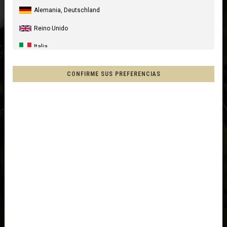
Alemania, Deutschland
Reino Unido
Italia
Estados Unidos
CONFIRME SUS PREFERENCIAS
Canada
Australia
Nueva Zelanda, New Zealand, Aotearoa
Francia - Reunión
Chile
Mēxihco, México
Otros países
Afganistán, افغانستانAfghanestan