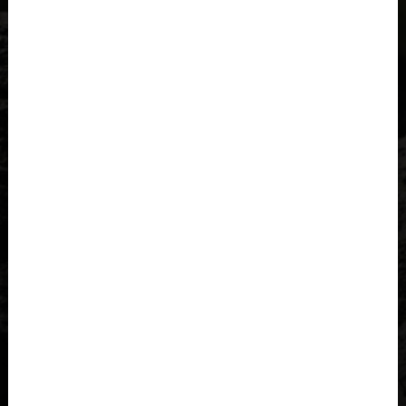
Al-'Iraq العراق
Åland
Albania, Shqipëria
Angola
Anguila
Antigua y Barbuda, Antigua and Barbuda
Arabia Saudita, Al-‘Arabiyyah as Sa‘ūdiyyah المملكة العربية
السعودية
Argelia, Dzayer
Argentina
Armenia, Hayastán
Aruba
Austria, Österreich