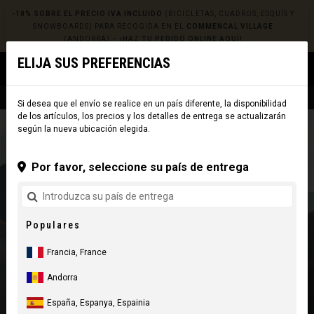
-10% SOBRE EL PRECIO IVA INCLUIDO
(BICICLETAS, CUADROS, ESQUÍS Y
SNOWBOARDS) PARA RECOGIDA EN EL
COMMENCAL VILLAGE
(ANDORRA) –
¡HAZ TU PEDIDO ONLINE AQUÍ!
ELIJA SUS PREFERENCIAS
0
☰
Sitio Web
Europe
|
Envío
Si desea que el envío se realice en un país diferente, la disponibilidad
de los artículos, los precios y los detalles de entrega se actualizarán
según la nueva ubicación elegida.
Por favor, seleccione su país de entrega
Populares
Francia, France
Andorra
España, Espanya, Espainia