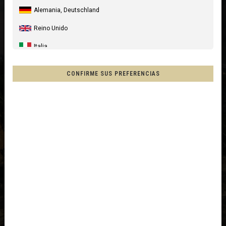
Alemania, Deutschland
Reino Unido
Italia
Estados Unidos
CONFIRME SUS PREFERENCIAS
Canada
Australia
Nueva Zelanda, New Zealand, Aotearoa
Francia - Reunión
Chile
Mēxihco, México
Otros países
Afganistán, افغانستانAfghanestan