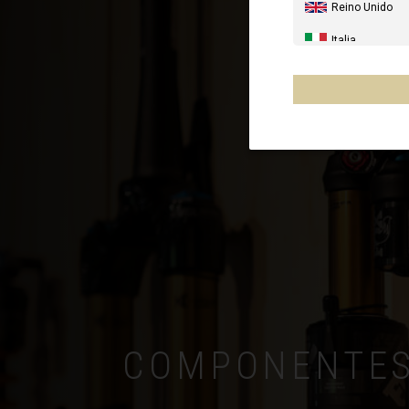
Reino Unido
Italia
Estados Unido
Canada
Australia
Nueva Zelanda
Francia - Reuni
Chile
Mēxihco, Méxi
Otros países
COMPONENTE
Al-'Iraq العراق
Åland