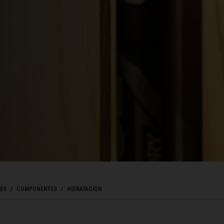
ladesh বাংলাদেশ
réin, البحرينAl-Bahrayn
, Belgique, Belgien
arôt ভারত, India, Bhārat ભારત, Bhārat भारत, Bhārata ಭಾರತ, Bhārat भारत, Bhāratam ഭാ
arôtô ଭାରତ, Bhārat ਭਾਰਤ, Bhāratam भारतम्, Bārata பாரதம், Bhāratadēsam భారత దేశం
elaruś, Беларусь
ma မြန်မာ
ES
COMPONENTES
HIDRATACIÓN
ustaquio y Saba
govina, Bosnia I Hercegovína, Босна и Херцеговина