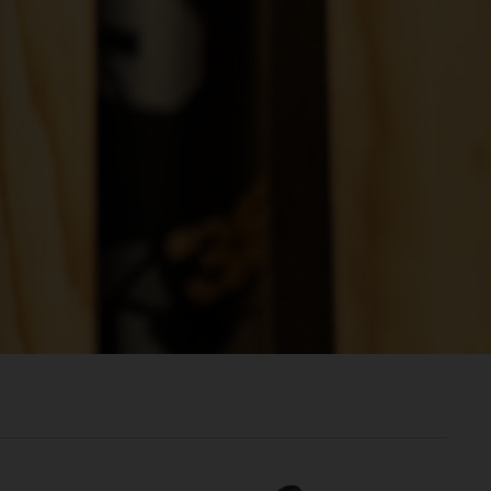
രതം, Bhārat भारत,