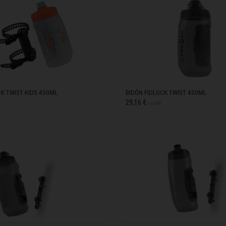
swana
гария
IJAS DE SILLÍN
S DE CUADRO
CK TWIST KIDS 450ML
BIDÓN FIDLOCK TWIST 450ML
29,16 €
ndi
sin IVA
: HIDRATACIÓN
 འབྲུག་ཡུལ
chea កម្ពុជា
EN STOCK
eroon, Cameroun
r قطر
chad, تشاد