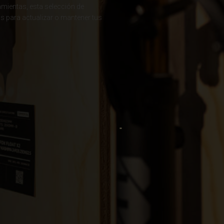
amientas, esta selección de
ria
s para actualizar o mantener tus
uda, Antigua and Barbuda
Arabia Saudita, Al-‘Arabiyyah as Sa‘ūdiyyah المملكة العربية السعودية
stán
eich
ərbaycan