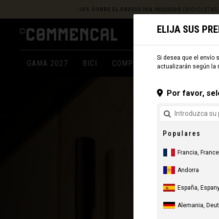
-10% SOBRE EL PRECIO IVA INCLUIDO
(BICICLETAS
ELIJA SUS PR
Si desea que el envío s
GAMA 2027
BICI
COMPONENTES
ROPA
actualizarán según la 
Por favor, sel
Populares
Francia, France
Andorra
España, Espany
Alemania, Deu