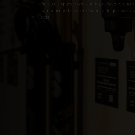
Piezas de repuesto o de cuadro, accesorios, herr
Albania, Shqipë
componentes te permite encontrar lo que necesita
bicis.
Angola
Anguila
Antigua y Barb
Argelia, Dzayer
Argentina
Armenia, Haya
Aruba
Austria, Österr
Azerbaiyán, Az
Bahamas