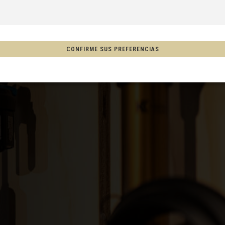
s
CONFIRME SUS PREFERENCIAS
, New Zealand, Aotearoa
ón
co
Afganistán, افغانستانAfghanestan
S