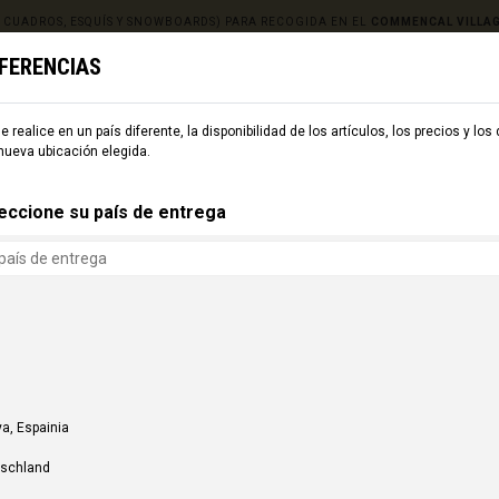
, CUADROS, ESQUÍS Y SNOWBOARDS) PARA RECOGIDA EN EL
COMMENCAL VILLA
EFERENCIAS
e realice en un país diferente, la disponibilidad de los artículos, los precios y los
ESQUÍ
CMNCL WORLD
CMNCL VILLAGE
ALQUILER
nueva ubicación elegida.
eccione su país de entrega
a, Espainia
tschland