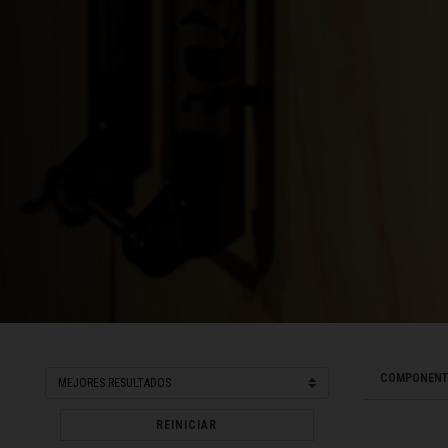
Bangladés, Bang
Barbados
Ba
Bélgica, België
Belice, Belize
Benín, Bénin
Bermudas
Bharôt ভাৰত, Bh
Bhārat भारत, Bh
Bielorrusia, Bi
Birmania, Myan
COMPONENT
Bonaire, San E
REINICIAR
Bosnia y Herze