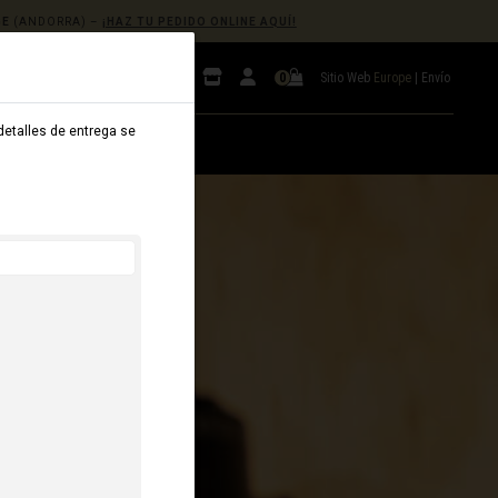
GE
(ANDORRA) –
¡HAZ TU PEDIDO ONLINE AQUÍ!
Sitio Web
Europe
|
Envío
0
 detalles de entrega se
B2B