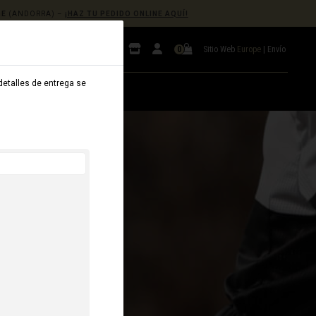
GE
(ANDORRA) –
¡HAZ TU PEDIDO ONLINE AQUÍ!
Sitio Web
Europe
|
Envío
0
 detalles de entrega se
B2B