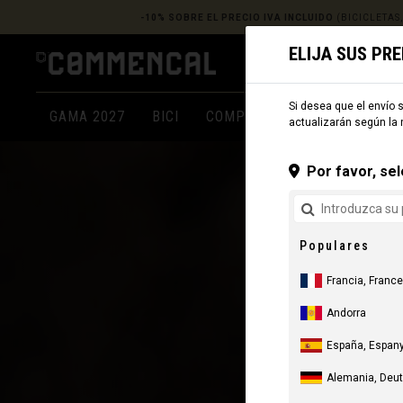
-10% SOBRE EL PRECIO IVA INCLUIDO
(BICICLETAS
ELIJA SUS PR
Si desea que el envío s
GAMA 2027
BICI
COMPONENTES
ROPA
actualizarán según la 
Por favor, sel
Populares
Francia, France
Andorra
España, Espany
Alemania, Deu