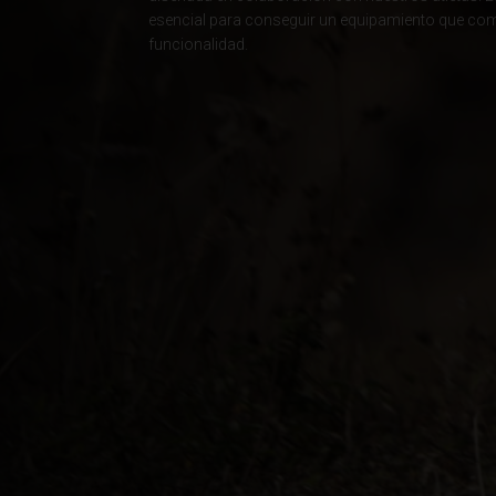
esencial para conseguir un equipamiento que comb
Albania, Shqipë
funcionalidad.
Angola
Anguila
Antigua y Barb
Argelia, Dzayer
Argentina
Armenia, Haya
Aruba
Austria, Österr
Azerbaiyán, Az
Bahamas