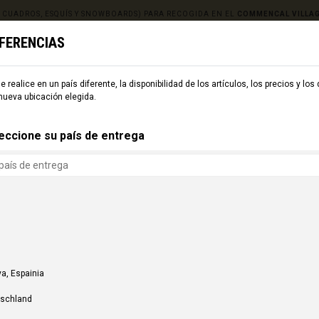
, CUADROS, ESQUÍS Y SNOWBOARDS) PARA RECOGIDA EN EL
COMMENCAL VILLA
EFERENCIAS
e realice en un país diferente, la disponibilidad de los artículos, los precios y los
ESQUÍ
CMNCL WORLD
CMNCL VILLAGE
ALQUILER
nueva ubicación elegida.
eccione su país de entrega
a, Espainia
tschland