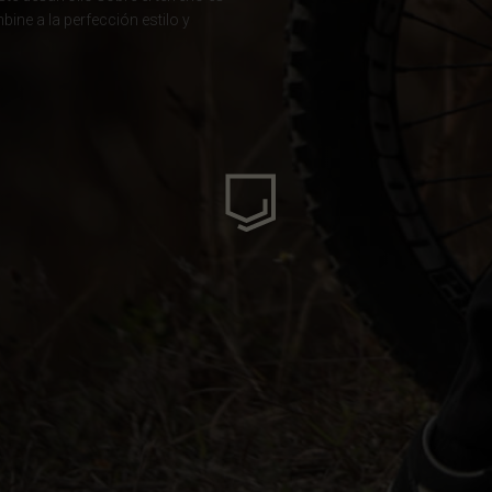
ine a la perfección estilo y
ria
uda, Antigua and Barbuda
Arabia Saudita, Al-‘Arabiyyah as Sa‘ūdiyyah المملكة العربية السعودية
stán
eich
ərbaycan