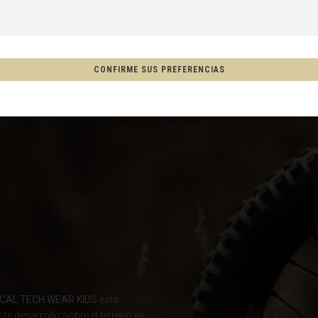
s
CONFIRME SUS PREFERENCIAS
, New Zealand, Aotearoa
ón
co
Afganistán, افغانستانAfghanestan
AL TECH WEAR KIDS
está
te desarrollo sobre el terreno es