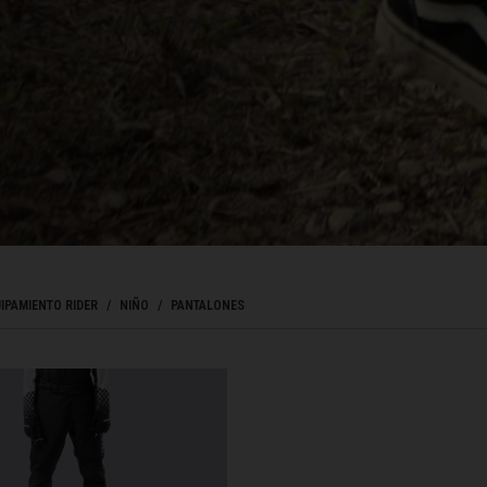
ladesh বাংলাদেশ
réin, البحرينAl-Bahrayn
, Belgique, Belgien
arôt ভারত, India, Bhārat ભારત, Bhārat भारत, Bhārata ಭಾರತ, Bhārat भारत, Bhāratam ഭാ
IPAMIENTO RIDER
NIÑO
PANTALONES
arôtô ଭାରତ, Bhārat ਭਾਰਤ, Bhāratam भारतम्, Bārata பாரதம், Bhāratadēsam భారత దేశం
elaruś, Беларусь
ma မြန်မာ
ustaquio y Saba
a: PANTALONES
govina, Bosnia I Hercegovína, Босна и Херцеговина