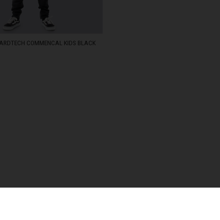
swana
ARDTECH COMMENCAL KIDS BLACK
-PEDIDO
TUE DEC 15 00:00:00
гария
STOCK
STOCK
STOCK
ndi
STOCK
 འབྲུག་ཡུལ
chea កម្ពុជា
eroon, Cameroun
r قطر
chad, تشاد