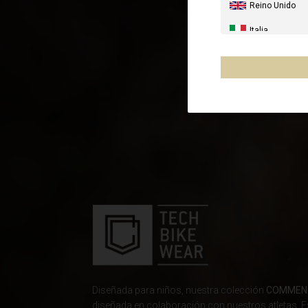
Reino Unido
Italia
Estados Unido
Canada
Australia
Nueva Zelanda
Francia - Reuni
Chile
Mēxihco, Méxi
Otros países
Al-'Iraq العراق
Diseñada para niños, nuestra colección
COMMENC
diseñada en colaboración con nuestros atletas. Es
Åland