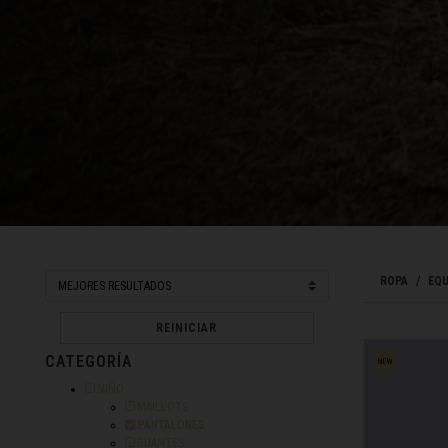
Bangladés, Bang
Barbados
Ba
Bélgica, België
Belice, Belize
Benín, Bénin
Bermudas
Bharôt ভাৰত, Bh
ROPA
EQU
Bhārat भारत, Bh
Bielorrusia, Bi
REINICIAR
CATEGORÍA
Birmania, Myan
Filtrar por Categoría: NIÑO
NIÑO
Bonaire, San E
Filtrar por Categoría: MAILLOTS
MAILLOTS
Seleccionado Actualmente filtrado por Categorí
PANTALONES
Bosnia y Herze
Filtrar por Categoría: GUANTES
GUANTES