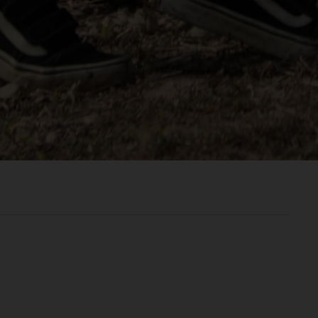
രതം, Bhārat भारत,