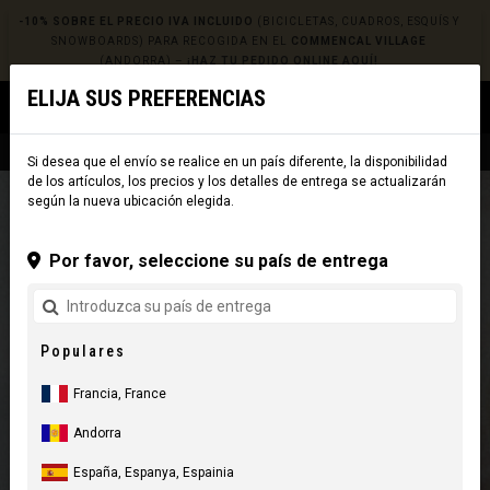
-10% SOBRE EL PRECIO IVA INCLUIDO
(BICICLETAS, CUADROS, ESQUÍS Y
SNOWBOARDS) PARA RECOGIDA EN EL
COMMENCAL VILLAGE
(ANDORRA) –
¡HAZ TU PEDIDO ONLINE AQUÍ!
ELIJA SUS PREFERENCIAS
0
☰
Sitio Web
Europe
|
Envío
Si desea que el envío se realice en un país diferente, la disponibilidad
de los artículos, los precios y los detalles de entrega se actualizarán
según la nueva ubicación elegida.
Por favor, seleccione su país de entrega
Populares
Francia, France
Andorra
España, Espanya, Espainia