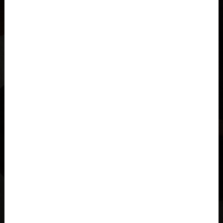
Al-'Iraq العراق
Åland
Albania, Shqipëria
Angola
Anguila
Antigua y Barbuda, Antigua and Barbuda
Arabia Saudita, Al-‘Arabiyyah as Sa‘ūdiyyah المملكة العربية
السعودية
Argelia, Dzayer
Argentina
Armenia, Hayastán
Aruba
Austria, Österreich