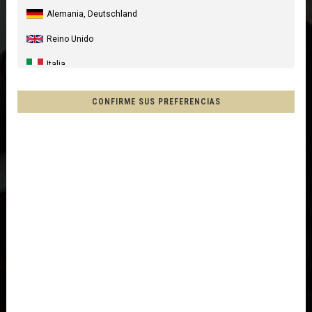
Alemania, Deutschland
Reino Unido
Italia
Estados Unidos
CONFIRME SUS PREFERENCIAS
Canada
Australia
Nueva Zelanda, New Zealand, Aotearoa
Francia - Reunión
Chile
Mēxihco, México
Otros países
Afganistán, افغانستانAfghanestan