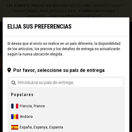
-10% SOBRE EL PRECIO IVA INCLUIDO
(BICICLETAS, CUADROS, ESQUÍS Y
SNOWBOARDS) PARA RECOGIDA EN EL
COMMENCAL VILLAGE
(ANDORRA) –
¡HAZ TU PEDIDO ONLINE AQUÍ!
ELIJA SUS PREFERENCIAS
0
☰
Sitio Web
Europe
|
Envío
Si desea que el envío se realice en un país diferente, la disponibilidad
de los artículos, los precios y los detalles de entrega se actualizarán
según la nueva ubicación elegida.
Por favor, seleccione su país de entrega
Populares
Francia, France
Andorra
España, Espanya, Espainia