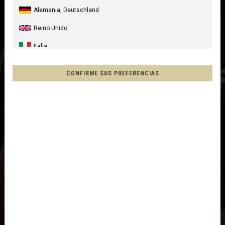
Alemania, Deutschland
Reino Unido
Italia
Estados Unidos
CONFIRME SUS PREFERENCIAS
Canada
Australia
Nueva Zelanda, New Zealand, Aotearoa
Francia - Reunión
Chile
Mēxihco, México
Otros países
Afganistán, افغانستانAfghanestan