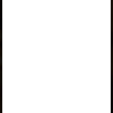
Al-'Iraq العراق
Åland
Albania, Shqipëria
Angola
Anguila
Antigua y Barbuda, Antigua and Barbuda
Arabia Saudita, Al-‘Arabiyyah as Sa‘ūdiyyah المملكة العربية
السعودية
Argelia, Dzayer
Argentina
Armenia, Hayastán
Aruba
Austria, Österreich