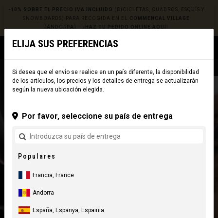
-10% SOBRE EL PRECIO IVA INCLUIDO
(BICICLETAS, CUADROS, ESQUÍS Y
SNOWBOARDS) PARA RECOGIDA EN EL
COMMENCAL VILLAGE
(ANDORRA) –
¡HAZ TU PEDIDO ONLINE AQUÍ!
ELIJA SUS PREFERENCIAS
0
☰
Sitio Web
Europe
|
Envío
Si desea que el envío se realice en un país diferente, la disponibilidad
de los artículos, los precios y los detalles de entrega se actualizarán
según la nueva ubicación elegida.
Por favor, seleccione su país de entrega
Populares
Francia, France
Andorra
España, Espanya, Espainia