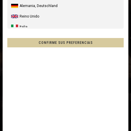
Alemania, Deutschland
Reino Unido
Italia
Estados Unidos
CONFIRME SUS PREFERENCIAS
Canada
Australia
Nueva Zelanda, New Zealand, Aotearoa
Francia - Reunión
Chile
Mēxihco, México
Otros países
Afganistán, افغانستانAfghanestan