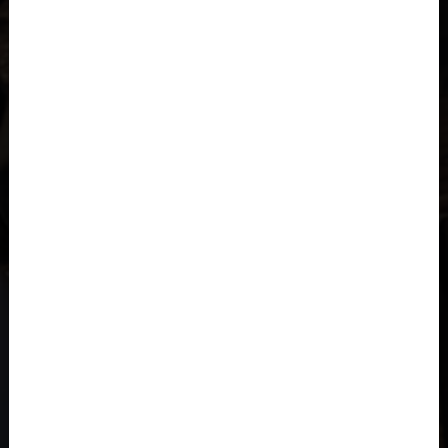
Al-'Iraq العراق
Åland
Albania, Shqipëria
Angola
Anguila
Antigua y Barbuda, Antigua and Barbuda
Arabia Saudita, Al-‘Arabiyyah as Sa‘ūdiyyah المملكة العربية
السعودية
Argelia, Dzayer
Argentina
Armenia, Hayastán
Aruba
Austria, Österreich