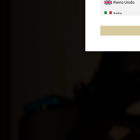
Reino Unido
Italia
Estados Unido
Canada
Australia
Nueva Zelanda
Francia - Reuni
Chile
Mēxihco, Méxi
Otros países
Al-'Iraq العراق
Åland