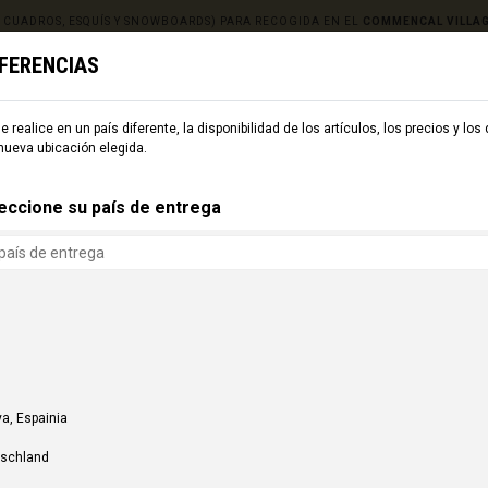
, CUADROS, ESQUÍS Y SNOWBOARDS) PARA RECOGIDA EN EL
COMMENCAL VILLA
EFERENCIAS
e realice en un país diferente, la disponibilidad de los artículos, los precios y los
ESQUÍ
CMNCL WORLD
CMNCL VILLAGE
ALQUILER
nueva ubicación elegida.
eccione su país de entrega
a, Espainia
tschland