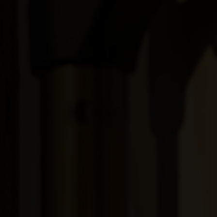
Albania, Shqipë
Angola
Anguila
Antigua y Barb
Argelia, Dzayer
Argentina
Armenia, Haya
Aruba
Austria, Österr
Azerbaiyán, Az
Bahamas