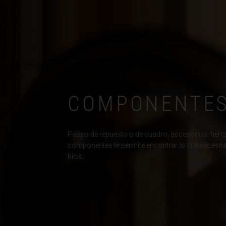
Bangladés, Bang
Barbados
Ba
Bélgica, België
Belice, Belize
COMPONENTE
Benín, Bénin
Bermudas
Piezas de repuesto o de cuadro, accesorios, herr
Bharôt ভাৰত, Bh
componentes te permite encontrar lo que necesita
Bhārat भारत, Bh
bicis.
Bielorrusia, Bi
Birmania, Myan
Bonaire, San E
Bosnia y Herze