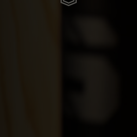
guó 中国
Kıbrıs
Comoras, جزر القمر Comores Koromi
e
 Côte d'Ivoire
ska
nmark