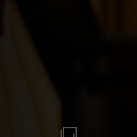
swana
гария
ndi
 འབྲུག་ཡུལ
chea កម្ពុជា
eroon, Cameroun
r قطر
chad, تشاد