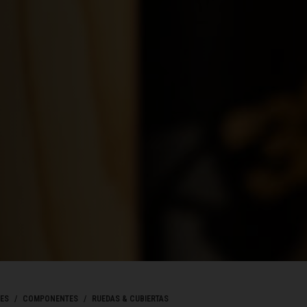
sr
Emiratos Árabes Unidos, Al-’Imārat Al-‘Arabiyyah Al-Muttaḥidah الإمارات العربيّة المتّحدة
Eritrea, Iritriya إرتريا Ertra
ovensko
enija
ia ኢትዮጵያ
pines, Pilipinas
i, Finland
जी
ES
COMPONENTES
RUEDAS & CUBIERTAS