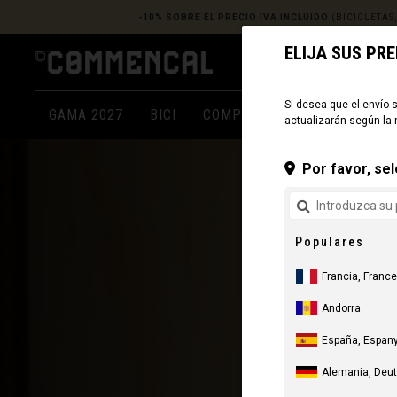
-10% SOBRE EL PRECIO IVA INCLUIDO
(BICICLETAS
ELIJA SUS PR
Si desea que el envío s
GAMA 2027
BICI
COMPONENTES
ROPA
actualizarán según la 
Por favor, sel
Populares
Francia, France
Andorra
España, Espany
Alemania, Deu