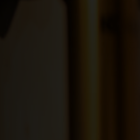
ria
uda, Antigua and Barbuda
Arabia Saudita, Al-‘Arabiyyah as Sa‘ūdiyyah المملكة العربية السعودية
stán
eich
ərbaycan