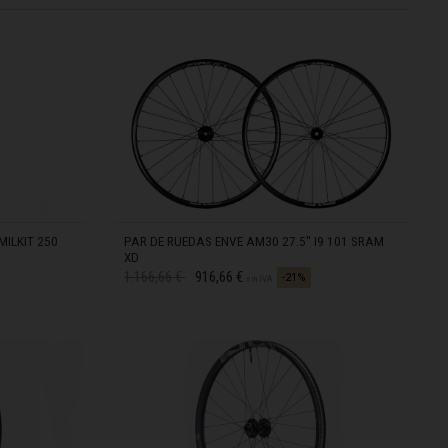
MILKIT 250
PAR DE RUEDAS ENVE AM30 27.5" I9 101 SRAM
XD
Precio reducido desde
a
1.166,66 €
916,66 €
-21%
sin IVA
EN STOCK