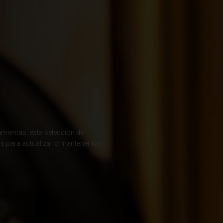
ladesh বাংলাদেশ
réin, البحرينAl-Bahrayn
, Belgique, Belgien
S
amientas, esta selección de
arôt ভারত, India, Bhārat ભારત, Bhārat भारत, Bhārata ಭಾರತ, Bhārat भारत, Bhāratam ഭാ
s para actualizar o mantener tus
arôtô ଭାରତ, Bhārat ਭਾਰਤ, Bhāratam भारतम्, Bārata பாரதம், Bhāratadēsam భారత దేశం
elaruś, Беларусь
ma မြန်မာ
ustaquio y Saba
govina, Bosnia I Hercegovína, Босна и Херцеговина