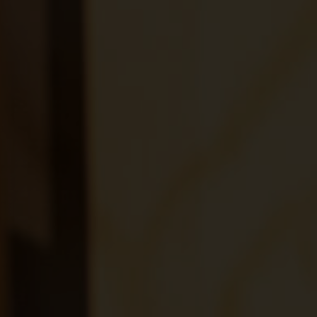
രതം, Bhārat भारत,