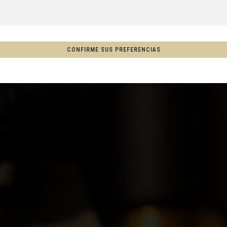
s
CONFIRME SUS PREFERENCIAS
, New Zealand, Aotearoa
ón
co
Afganistán, افغانستانAfghanestan