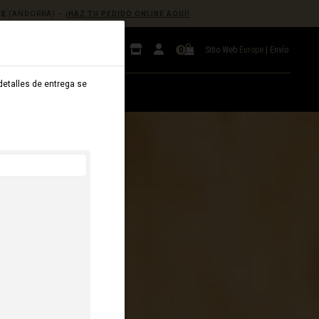
GE
(ANDORRA) –
¡HAZ TU PEDIDO ONLINE AQUÍ!
Sitio Web
Europe
|
Envío
0
 detalles de entrega se
B2B