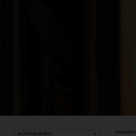
Ecuador
Egipto, مصرMi
El Salvador
Eslovaquia, Sl
Eslovenia, Slov
Estonia, Eesti
Etiopía, Ityop'
Filipinas, Philip
Finlandia, Suom
Fiyi, Fiji, Viti, फ़ि
COMPONENT