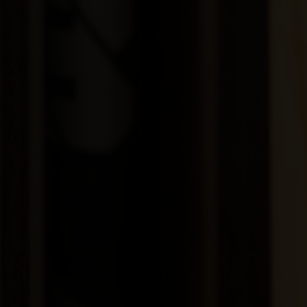
China, Zhōng
Chipre, Κύπρος 
Colombia
Corea del Nort
Corea del Sur
Costa de Marfil,
Costa Rica
Croacia, Hrvat
Cuba
Curazao
Dinamarca, Da
Dominica