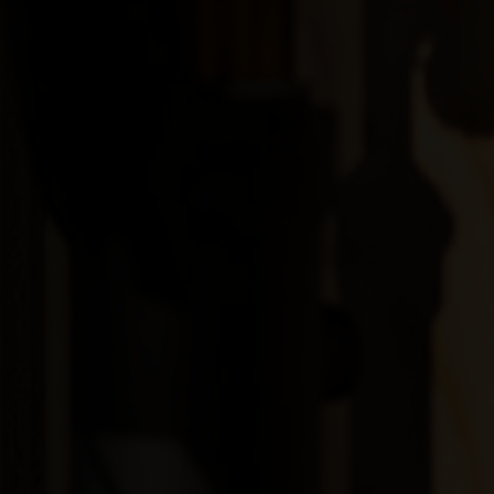
Botsuana, Bot
Brasil
Brunéi
Bulgariya, Бъл
Burkina Faso
Burundi, Uburu
Bután, Druk Yul,
Cabo Verde
Camboya, Kampu
Camerún, Cam
Catar, Qaṭa
Chad, T