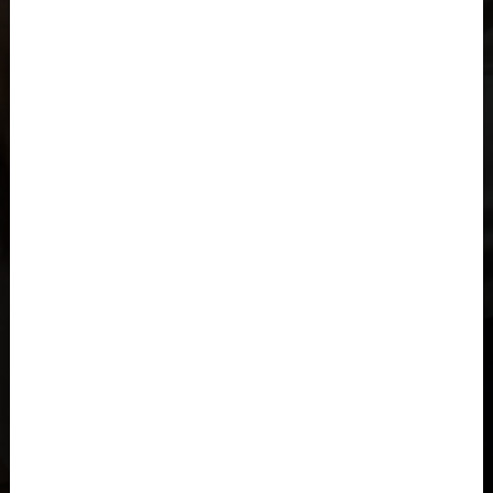
Al-'Iraq العراق
Åland
Albania, Shqipëria
Angola
Anguila
Antigua y Barbuda, Antigua and Barbuda
Arabia Saudita, Al-‘Arabiyyah as Sa‘ūdiyyah المملكة العربية
السعودية
Argelia, Dzayer
Argentina
Armenia, Hayastán
Aruba
Austria, Österreich