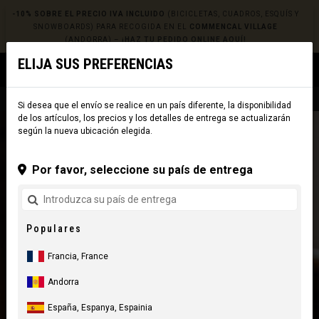
-10% SOBRE EL PRECIO IVA INCLUIDO
(BICICLETAS, CUADROS, ESQUÍS Y
SNOWBOARDS) PARA RECOGIDA EN EL
COMMENCAL VILLAGE
(ANDORRA) –
¡HAZ TU PEDIDO ONLINE AQUÍ!
ELIJA SUS PREFERENCIAS
0
☰
Sitio Web
Europe
|
Envío
Si desea que el envío se realice en un país diferente, la disponibilidad
de los artículos, los precios y los detalles de entrega se actualizarán
según la nueva ubicación elegida.
Por favor, seleccione su país de entrega
Populares
Francia, France
Andorra
España, Espanya, Espainia