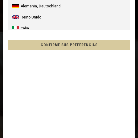
Alemania, Deutschland
Reino Unido
Italia
Estados Unidos
CONFIRME SUS PREFERENCIAS
Canada
Australia
Nueva Zelanda, New Zealand, Aotearoa
Francia - Reunión
Chile
Mēxihco, México
Otros países
Afganistán, افغانستانAfghanestan