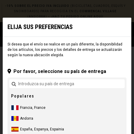
-10% SOBRE EL PRECIO IVA INCLUIDO
(BICICLETAS, CUADROS, ESQUÍS Y
SNOWBOARDS) PARA RECOGIDA EN EL
COMMENCAL VILLAGE
(ANDORRA) –
¡HAZ TU PEDIDO ONLINE AQUÍ!
ELIJA SUS PREFERENCIAS
0
☰
Sitio Web
Europe
|
Envío
Si desea que el envío se realice en un país diferente, la disponibilidad
de los artículos, los precios y los detalles de entrega se actualizarán
según la nueva ubicación elegida.
FILTRAR
Por favor, seleccione su país de entrega
180 Resultados
Populares
REINICIAR
Francia, France
CATEGORÍA
Andorra
OUTLET
España, Espanya, Espainia