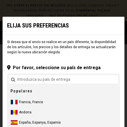
-10% SOBRE EL PRECIO IVA INCLUIDO
(BICICLETAS, CUADROS, ESQUÍS Y
SNOWBOARDS) PARA RECOGIDA EN EL
COMMENCAL VILLAGE
(ANDORRA) –
¡HAZ TU PEDIDO ONLINE AQUÍ!
ELIJA SUS PREFERENCIAS
0
☰
Sitio Web
Europe
|
Envío
Si desea que el envío se realice en un país diferente, la disponibilidad
de los artículos, los precios y los detalles de entrega se actualizarán
según la nueva ubicación elegida.
FILTRAR
Por favor, seleccione su país de entrega
2 Resultados
Populares
REINICIAR
Francia, France
CATEGORÍA
Andorra
PLATAFORMA
España, Espanya, Espainia