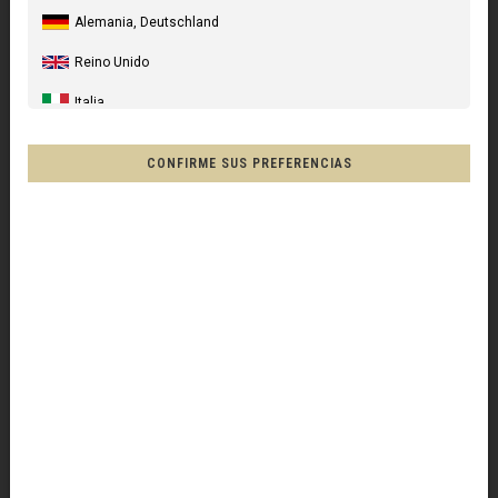
Alemania, Deutschland
Reino Unido
Italia
COMPONENTES
PARTES DE CUADRO
DIABOLOS
Estados Unidos
CONFIRME SUS PREFERENCIAS
Canada
Australia
Nueva Zelanda, New Zealand, Aotearoa
Francia - Reunión
Chile
Mēxihco, México
Otros países
DIABOLO ESPACIADOR PARA BIELETA, CHROME, para META 4,5
& 4X 2005-2007
Afganistán, افغانستانAfghanestan
10,00 €
sin IVA