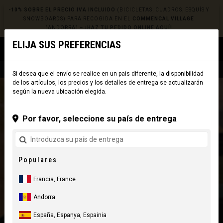
-10% SOBRE EL PRECIO IVA INCLUIDO
(BICICLETAS, CUADROS, ESQUÍS Y
SNOWBOARDS) PARA RECOGIDA EN EL
COMMENCAL VILLAGE
(ANDORRA) –
¡HAZ TU PEDIDO ONLINE AQUÍ!
ELIJA SUS PREFERENCIAS
0
☰
Sitio Web
Europe
|
Envío
Si desea que el envío se realice en un país diferente, la disponibilidad
de los artículos, los precios y los detalles de entrega se actualizarán
según la nueva ubicación elegida.
Por favor, seleccione su país de entrega
Populares
Francia, France
Andorra
España, Espanya, Espainia