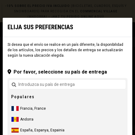
-10% SOBRE EL PRECIO IVA INCLUIDO
(BICICLETAS, CUADROS, ESQUÍS Y
SNOWBOARDS) PARA RECOGIDA EN EL
COMMENCAL VILLAGE
(ANDORRA) –
¡HAZ TU PEDIDO ONLINE AQUÍ!
ELIJA SUS PREFERENCIAS
0
☰
Sitio Web
Europe
|
Envío
Si desea que el envío se realice en un país diferente, la disponibilidad
de los artículos, los precios y los detalles de entrega se actualizarán
según la nueva ubicación elegida.
Por favor, seleccione su país de entrega
Populares
Francia, France
Andorra
España, Espanya, Espainia