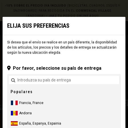
-10% SOBRE EL PRECIO IVA INCLUIDO
(BICICLETAS, CUADROS, ESQUÍS Y
SNOWBOARDS) PARA RECOGIDA EN EL
COMMENCAL VILLAGE
(ANDORRA) –
¡HAZ TU PEDIDO ONLINE AQUÍ!
ELIJA SUS PREFERENCIAS
0
☰
Sitio Web
Europe
|
Envío
Si desea que el envío se realice en un país diferente, la disponibilidad
de los artículos, los precios y los detalles de entrega se actualizarán
según la nueva ubicación elegida.
Por favor, seleccione su país de entrega
Populares
Francia, France
Andorra
España, Espanya, Espainia