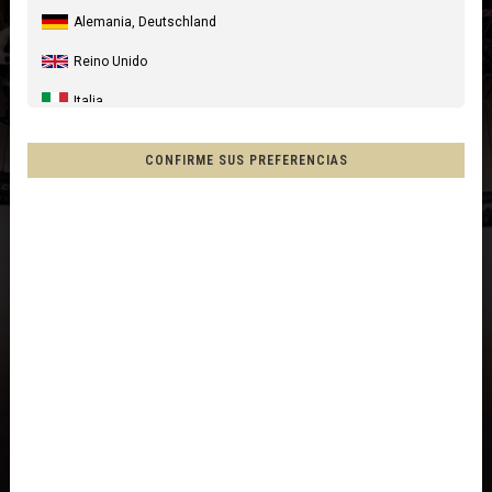
Alemania, Deutschland
Reino Unido
Italia
Estados Unidos
CONFIRME SUS PREFERENCIAS
Canada
Australia
Nueva Zelanda, New Zealand, Aotearoa
Francia - Reunión
Chile
Mēxihco, México
Otros países
Afganistán, افغانستانAfghanestan