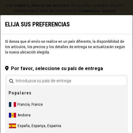
-10% SOBRE EL PRECIO IVA INCLUIDO
(BICICLETAS, CUADROS, ESQUÍS Y
SNOWBOARDS) PARA RECOGIDA EN EL
COMMENCAL VILLAGE
(ANDORRA) –
¡HAZ TU PEDIDO ONLINE AQUÍ!
ELIJA SUS PREFERENCIAS
0
☰
Sitio Web
Europe
|
Envío
Si desea que el envío se realice en un país diferente, la disponibilidad de
los artículos, los precios y los detalles de entrega se actualizarán según
la nueva ubicación elegida.
ROPA
EQUIPAMIENTO RIDER
HOMBRE
PANTALONES
Por favor, seleccione su país de entrega
Populares
Francia, France
Andorra
España, Espanya, Espainia