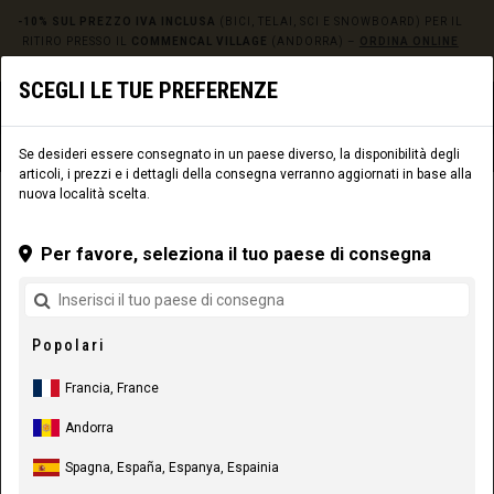
-10% SUL PREZZO IVA INCLUSA
(BICI, TELAI, SCI E SNOWBOARD) PER IL
RITIRO PRESSO IL
COMMENCAL VILLAGE
(ANDORRA) –
ORDINA ONLINE
QUI!
SCEGLI LE TUE PREFERENZE
0
☰
Sito web
Europe
|
Consegna
Se desideri essere consegnato in un paese diverso, la disponibilità degli
articoli, i prezzi e i dettagli della consegna verranno aggiornati in base alla
nuova località scelta.
ABBIGLIAMENTO
OUTLET
ATTREZZATURA RIDER
Per favore, seleziona il tuo paese di consegna
Popolari
Francia, France
Andorra
Spagna, España, Espanya, Espainia