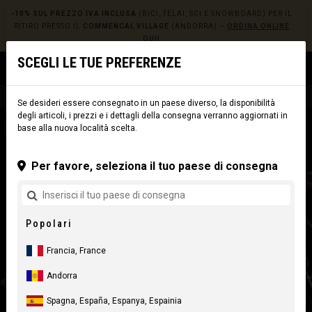
-10% SUL PREZZO IVA INCLUSA
(BICI, TELAI, SCI E SNOWBOARD) PER IL
RITIRO PRESSO IL
COMMENCAL VILLAGE
(ANDORRA) –
ORDINA ONLINE
QUI!
SCEGLI LE TUE PREFERENZE
0
☰
Sito web
Europe
|
Consegna
Se desideri essere consegnato in un paese diverso, la disponibilità
degli articoli, i prezzi e i dettagli della consegna verranno aggiornati in
base alla nuova località scelta.
Per favore, seleziona il tuo paese di consegna
Popolari
Francia, France
Andorra
Spagna, España, Espanya, Espainia