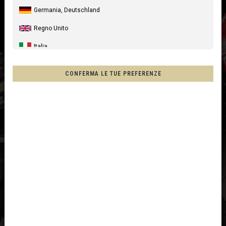
Germania, Deutschland
Regno Unito
Italia
Stati Uniti
CONFERMA LE TUE PREFERENZE
Canada
Australia
Nuova Zelanda, New Zealand, Aotearoa
Francia - Riunione
Cile, Chile
Messico, Mēxihco, México
Altri paesi
Afghanistan, افغانستانAfghanestan