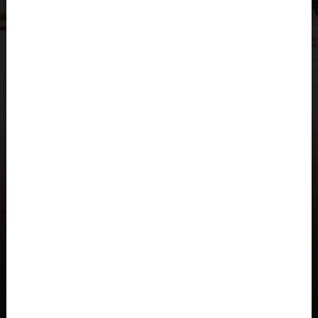
Al-'Iraq العراق
Albania, Shqipëria
Algeria, Dzayer
Angola
Anguilla
Antigua e Barbuda, Antigua and Barbuda
Arabia Saudita, Al-‘Arabiyyah as Sa‘ūdiyyah المملكة العربية
السعودية
Argentina
Armenia, Hayastán
Aruba
As-Sudan السودان
Austria, Österreich