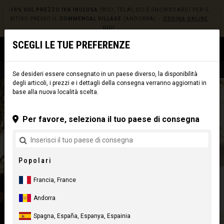
-10% SUL PREZZO IVA INCLUSA
(BICI, TELAI, SCI E SNOWBOARD) PER IL
RITIRO PRESSO IL
COMMENCAL VILLAGE
(ANDORRA) –
ORDINA ONLINE
QUI!
SCEGLI LE TUE PREFERENZE
0
☰
Sito web
Europe
|
Consegna
Se desideri essere consegnato in un paese diverso, la disponibilità
degli articoli, i prezzi e i dettagli della consegna verranno aggiornati in
base alla nuova località scelta.
Per favore, seleziona il tuo paese di consegna
Popolari
Francia, France
Andorra
Spagna, España, Espanya, Espainia