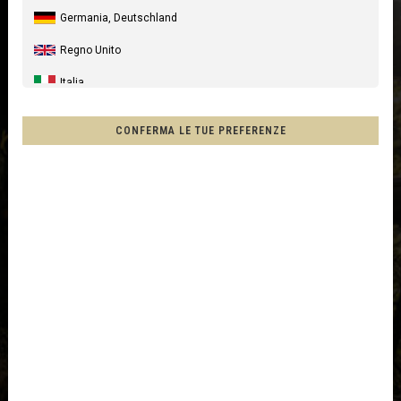
Germania, Deutschland
Regno Unito
Italia
Stati Uniti
CONFERMA LE TUE PREFERENZE
Canada
Australia
Nuova Zelanda, New Zealand, Aotearoa
Francia - Riunione
Cile, Chile
Messico, Mēxihco, México
Altri paesi
Afghanistan, افغانستانAfghanestan