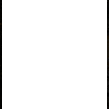
Al-'Iraq العراق
Albania, Shqipëria
Algeria, Dzayer
Angola
Anguilla
Antigua e Barbuda, Antigua and Barbuda
Arabia Saudita, Al-‘Arabiyyah as Sa‘ūdiyyah المملكة العربية
السعودية
Argentina
Armenia, Hayastán
Aruba
As-Sudan السودان
Austria, Österreich