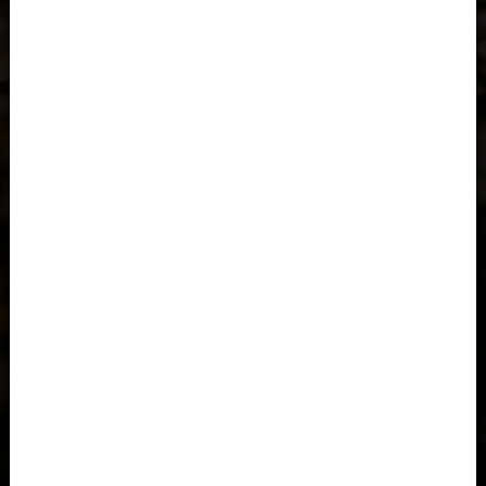
Azerbaigian, Azərbaycan
Bahamas
Bahrein, البحرينAl-Bahrayn
Bangladesh বাংলাদেশ
Barbados
België, Belgique, Belgien
Belize
Benin, Bénin
Bermuda
Bharôt ভাৰত, Bharôt ভারত, India, Bhārat ભારત, Bhārat भारत,
Bhārata ಭಾರತ, Bhārat भारत, Bhāratam ഭാരതം, Bhārat भारत,
Bhārat भारत, Bharôtô ଭାରତ, Bhārat ਭਾਰਤ, Bhāratam भारतम्,
Bārata பாரதம், Bhāratadēsam భారత దేశం
Bhutan, Druk Yul, འབྲུག་ཡུལ