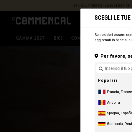
-10% SUL PREZZO IVA INCLUSA
(BIC
SCEGLI LE TU
Se desideri essere cons
GAMMA 2027
BICI
COMPONENTI
ABBIGLIA
aggiornati in base alla
Per favore, se
Popolari
Francia, France
Andorra
Spagna, España
Germania, Deu