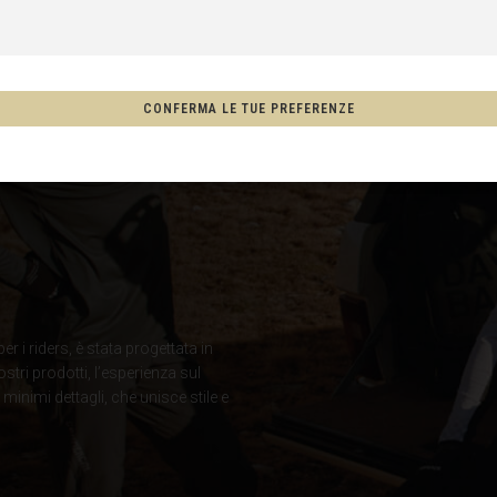
CONFERMA LE TUE PREFERENZE
, New Zealand, Aotearoa
one
hco, México
er i riders, è stata progettata in
ostri prodotti, l’esperienza sul
nimi dettagli, che unisce stile e
Afghanistan, افغانستانAfghanestan
ria