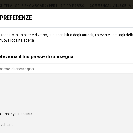
I, TELAI, SCI E SNOWBOARD) PER IL RITIRO PRESSO IL
COMMENCAL VILLAGE
(A
E PREFERENZE
egnato in un paese diverso, la disponibilità degli articoli, i prezzi e i dettagli d
MENTO
SCI
CMNCL WORLD
CMNCL VILLAGE
NO
 nuova località scelta.
leziona il tuo paese di consegna
, Espanya, Espainia
tschland