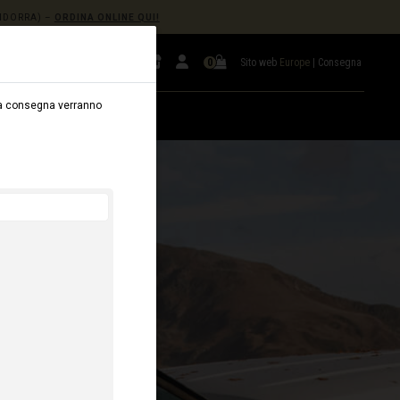
NDORRA) –
ORDINA ONLINE QUI!
Sito web
Europe
|
Consegna
0
ella consegna verranno
LEGGIO
B2B