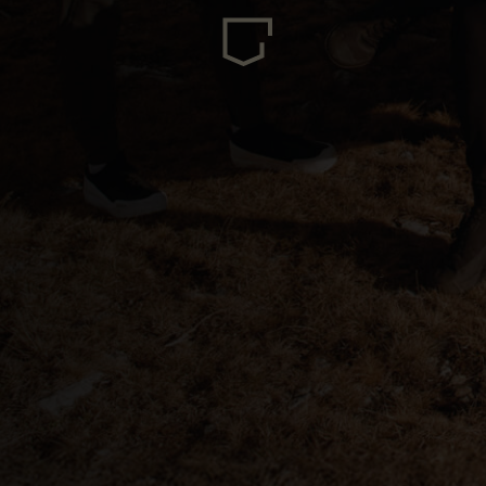
uda, Antigua and Barbuda
Arabia Saudita, Al-‘Arabiyyah as Sa‘ūdiyyah المملكة العربية السعودية
stán
السود
eich
zərbaycan