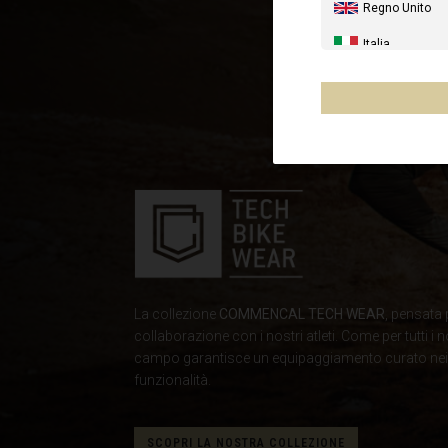
Regno Unito
Italia
Stati Uniti
Canada
Australia
Nuova Zelanda
Francia - Riuni
Cile, Chile
Messico, Mēxi
La collezione
COMMENCAL TECH WEAR
, pensata p
Altri paesi
collaborazione con i nostri atleti. Come per tutti i n
campo garantisce un equipaggiamento curato nei mi
funzionalità.
Al-'Iraq العراق
SCOPRI LA NOSTRA COLLEZIONE
Albania, Shqipë