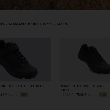
Bahrein, البحرينAl-Bahrayn
াদেশ
NTO
ABBIGLIAMENTO RIDER
DONNA
SCARPE
e, Belgien
arôt ভারত, India, Bhārat ભારત, Bhārat भारत, Bhārata ಭಾರತ, Bhārat भारत, Bhāratam ഭാ
arôtô ଭାରତ, Bhārat ਭਾਰਤ, Bhāratam भारतम्, Bārata பாரதம், Bhāratadēsam భారత దేశం
, འབྲུག་ཡུལ
NKBROTHERS MALLET SPEEDLACE
SCARPE CRANKBROTHERS MALLET E
elaruś, Беларусь
TE
/ BLUE
to da
Prezzo ridotto da
a
,66 €
125,00 €
75,00 €
-29%
-40%
IVA esclusa
IVA esclusa
ma မြန်မာ
10
IN STOCK
10,5
IN STOCK
govina, Bosnia I Hercegovína, Босна и Херцеговина
11
IN STOCK