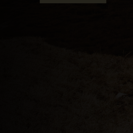
Algeria, Dzayer
Angola
Anguilla
Antigua e Barb
Argentina
Armenia, Haya
Aruba
As-Sudan ان
Austria, Österr
Azerbaigian, A
Bahamas