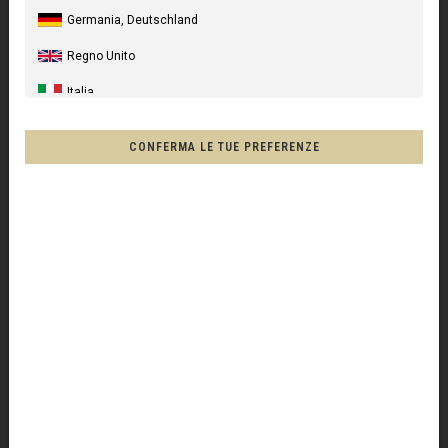
Germania, Deutschland
Regno Unito
Italia
COMPONENTI
PEZZI TELAIO
DIABOLOS
Stati Uniti
CONFERMA LE TUE PREFERENZE
Canada
Australia
Nuova Zelanda, New Zealand, Aotearoa
Francia - Riunione
Cile, Chile
Messico, Mēxihco, México
Altri paesi
DIABOLO PER ROCKER, CHROME, per META 4, 5 & 4X 2005-2007
10,00 €
IVA esclusa
Afghanistan, افغانستانAfghanestan