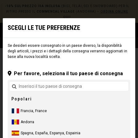
-10% SUL PREZZO IVA INCLUSA
(BICI, TELAI, SCI E SNOWBOARD) PER IL
RITIRO PRESSO IL
COMMENCAL VILLAGE
(ANDORRA) –
ORDINA ONLINE
QUI!
SCEGLI LE TUE PREFERENZE
0
☰
Sito web
Europe
|
Consegna
Se desideri essere consegnato in un paese diverso, la disponibilità
degli articoli, i prezzi e i dettagli della consegna verranno aggiornati in
base alla nuova località scelta.
FILTRA
Per favore, seleziona il tuo paese di consegna
2 Risultati
Popolari
REIMPOSTA
Francia, France
CATEGORIA
Andorra
PLATFORM
Spagna, España, Espanya, Espainia