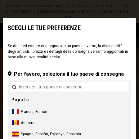
-10% SUL PREZZO IVA INCLUSA
(BICI, TELAI, SCI E SNOWBOARD) PER IL
RITIRO PRESSO IL
COMMENCAL VILLAGE
(ANDORRA) –
ORDINA ONLINE
QUI!
SCEGLI LE TUE PREFERENZE
0
☰
Sito web
Europe
|
Consegna
Se desideri essere consegnato in un paese diverso, la disponibilità
degli articoli, i prezzi e i dettagli della consegna verranno aggiornati in
base alla nuova località scelta.
Per favore, seleziona il tuo paese di consegna
Popolari
Francia, France
Andorra
Spagna, España, Espanya, Espainia