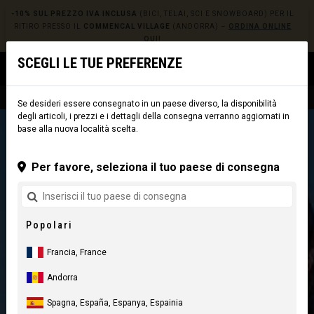
-10% SUL PREZZO IVA INCLUSA
(BICI, TELAI, SCI E SNOWBOARD) PER IL
RITIRO PRESSO IL
COMMENCAL VILLAGE
(ANDORRA) –
ORDINA ONLINE
QUI!
SCEGLI LE TUE PREFERENZE
0
☰
Sito web
Europe
|
Consegna
Se desideri essere consegnato in un paese diverso, la disponibilità
degli articoli, i prezzi e i dettagli della consegna verranno aggiornati in
base alla nuova località scelta.
Per favore, seleziona il tuo paese di consegna
Popolari
Francia, France
Andorra
Spagna, España, Espanya, Espainia