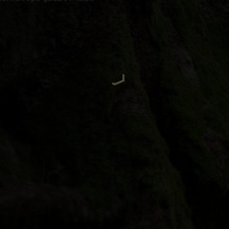
uda, Antigua and Barbuda
Arabia Saudita, Al-‘Arabiyyah as Sa‘ūdiyyah المملكة العربية السعودية
stán
السود
eich
zərbaycan