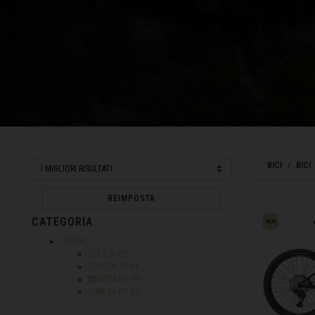
Bangladesh বাংল
Barbados
België, Belgiqu
Belize
Benin, Bénin
BICI
BICI
Bermuda
Bharôt ভাৰত, Bh
REIMPOSTA
Bhārat भारत, Bh
CATEGORIA
Bhutan, Druk Yul
Filtra per Categoria: TRAIL
TRAIL
Filtra per Categoria: T.E.M.P.O.
T.E.M.P.O.
Bielorussia, Bi
Filtra per Categoria: META TR V4
META TR V4
Selezionato Filtro applicato per Categoria: META H
META HT V3
Birmania, Myan
Filtra per Categoria: META HT V2
META HT V2
Bosnia ed Erze