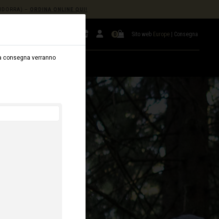
NDORRA) –
ORDINA ONLINE QUI!
Sito web
Europe
|
Consegna
0
ella consegna verranno
LEGGIO
B2B