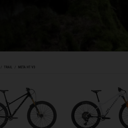
Bahrein, البحرينAl-Bahrayn
াদেশ
e, Belgien
TRAIL
META HT V3
arôt ভারত, India, Bhārat ભારત, Bhārat भारत, Bhārata ಭಾರತ, Bhārat भारत, Bhāratam ഭാ
arôtô ଭାରତ, Bhārat ਭਾਰਤ, Bhāratam भारतम्, Bārata பாரதம், Bhāratadēsam భారత దేశం
, འབྲུག་ཡུལ
elaruś, Беларусь
T V3
ma မြန်မာ
govina, Bosnia I Hercegovína, Босна и Херцеговина