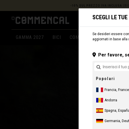
-10% SUL PREZZO IVA INCLUSA
(BIC
SCEGLI LE TU
Se desideri essere cons
GAMMA 2027
BICI
COMPONENTI
ABBIGLIA
aggiornati in base alla
Per favore, se
Popolari
Francia, France
Andorra
Spagna, España
Germania, Deu