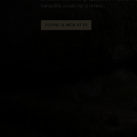
tranquillità, su tutti i tipi di terreno.
Algeria, Dzayer
Angola
SCOPRI LA META HT V3
Anguilla
Antigua e Barb
Argentina
Armenia, Haya
Aruba
As-Sudan ان
Austria, Österr
Azerbaigian, A
Bahamas