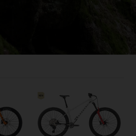
രതം, Bhārat भारत,