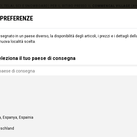
I, TELAI, SCI E SNOWBOARD) PER IL RITIRO PRESSO IL
COMMENCAL VILLAGE
(A
E PREFERENZE
egnato in un paese diverso, la disponibilità degli articoli, i prezzi e i dettagli d
MENTO
SCI
CMNCL WORLD
CMNCL VILLAGE
NO
 nuova località scelta.
leziona il tuo paese di consegna
, Espanya, Espainia
tschland