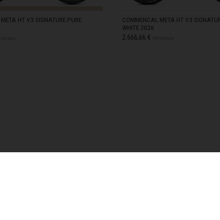
META HT V3 SIGNATURE PURE
COMMENCAL META HT V3 SIGNATUR
-ORDINE
TUE DEC 29 00:00:00
WHITE 2026
2.666,66 €
-ORDINE
TUE SEP 15 00:00:00
 esclusa
IVA esclusa
-ORDINE
TUE SEP 15 00:00:00
гария
S
IN STOCK
-ORDINE
MON SEP 28
M
IN STOCK
 GMT 2026
L
IN STOCK
ndi
uchea កម្ពុជា
eroon, Cameroun
d, تشاد
uó 中国
ıbrıs