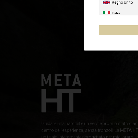
Regno Unito
Italia
Stati Uniti
Canada
Australia
Nuova Zelanda
Francia - Riuni
Cile, Chile
Messico, Mēxi
Altri paesi
Guidare una hardtail è un vero e proprio stato d’ani
Al-'Iraq العراق
centro dell’esperienza, senza fronzoli. La
META HT
un telaio interamente riprogettato per migliorare il 
Albania, Shqipë