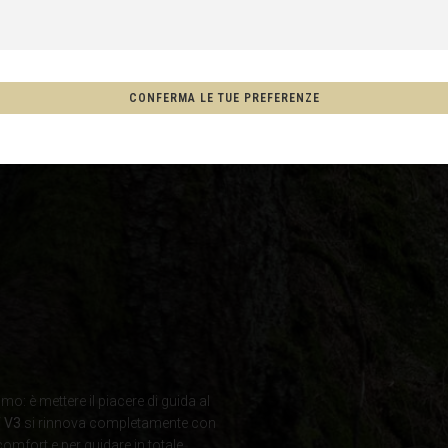
CONFERMA LE TUE PREFERENZE
, New Zealand, Aotearoa
one
hco, México
Afghanistan, افغانستانAfghanestan
mo: è mettere il piacere di guida al
 V3
si rinnova completamente con
comfort e per guidare in totale
ria