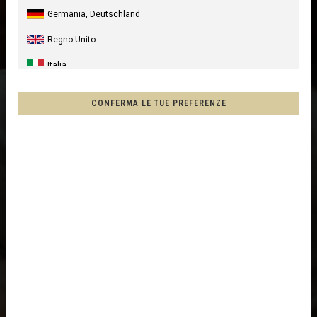
Germania, Deutschland
Regno Unito
Italia
Stati Uniti
CONFERMA LE TUE PREFERENZE
Canada
Australia
Nuova Zelanda, New Zealand, Aotearoa
Francia - Riunione
Cile, Chile
Messico, Mēxihco, México
Altri paesi
Afghanistan, افغانستانAfghanestan