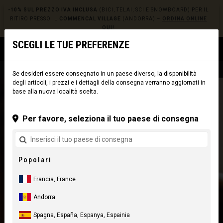
-10% SUL PREZZO IVA INCLUSA
(BICI, TELAI, SCI E SNOWBOARD) PER IL
RITIRO PRESSO IL
COMMENCAL VILLAGE
(ANDORRA) –
ORDINA ONLINE
QUI!
SCEGLI LE TUE PREFERENZE
0
☰
Sito web
Europe
|
Consegna
Se desideri essere consegnato in un paese diverso, la disponibilità
degli articoli, i prezzi e i dettagli della consegna verranno aggiornati in
base alla nuova località scelta.
Per favore, seleziona il tuo paese di consegna
Popolari
Francia, France
Andorra
Spagna, España, Espanya, Espainia