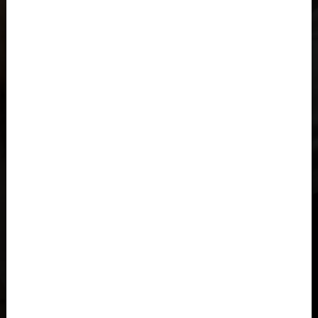
Al-'Iraq العراق
Albania, Shqipëria
Algeria, Dzayer
Angola
Anguilla
Antigua e Barbuda, Antigua and Barbuda
Arabia Saudita, Al-‘Arabiyyah as Sa‘ūdiyyah المملكة العربية
السعودية
Argentina
Armenia, Hayastán
Aruba
As-Sudan السودان
Austria, Österreich