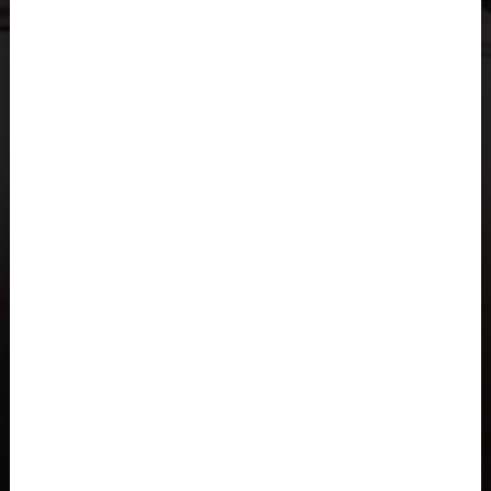
Al-'Iraq العراق
Albania, Shqipëria
Algeria, Dzayer
Angola
Anguilla
Antigua e Barbuda, Antigua and Barbuda
Arabia Saudita, Al-‘Arabiyyah as Sa‘ūdiyyah المملكة العربية
السعودية
Argentina
Armenia, Hayastán
Aruba
As-Sudan السودان
Austria, Österreich