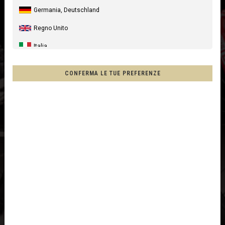
Germania, Deutschland
Regno Unito
Italia
Stati Uniti
CONFERMA LE TUE PREFERENZE
Canada
Australia
Nuova Zelanda, New Zealand, Aotearoa
Francia - Riunione
Cile, Chile
Messico, Mēxihco, México
Altri paesi
Afghanistan, افغانستانAfghanestan