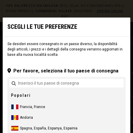
-10% SUL PREZZO IVA INCLUSA
(BICI, TELAI, SCI E SNOWBOARD) PER IL
RITIRO PRESSO IL
COMMENCAL VILLAGE
(ANDORRA) –
ORDINA ONLINE
QUI!
SCEGLI LE TUE PREFERENZE
0
☰
Sito web
Europe
|
Consegna
Se desideri essere consegnato in un paese diverso, la disponibilità
degli articoli, i prezzi e i dettagli della consegna verranno aggiornati in
base alla nuova località scelta.
Per favore, seleziona il tuo paese di consegna
Popolari
Francia, France
Andorra
Spagna, España, Espanya, Espainia