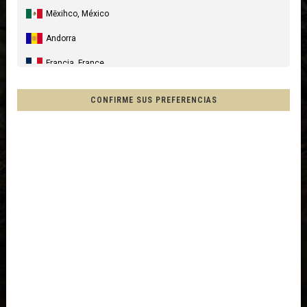
Mēxihco, México
Andorra
Francia, France
España, Espanya, Espainia
CONFIRME SUS PREFERENCIAS
Alemania, Deutschland
Reino Unido
Italia
Francia - Reunión
Australia
Nueva Zelanda, New Zealand, Aotearoa
Otros países
Afganistán, افغانستانAfghanestan