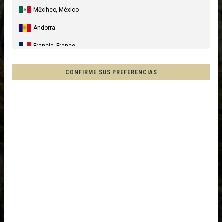
Mēxihco, México
Andorra
Francia, France
España, Espanya, Espainia
CONFIRME SUS PREFERENCIAS
Alemania, Deutschland
Reino Unido
Italia
Francia - Reunión
Australia
Nueva Zelanda, New Zealand, Aotearoa
Otros países
Afganistán, افغانستانAfghanestan