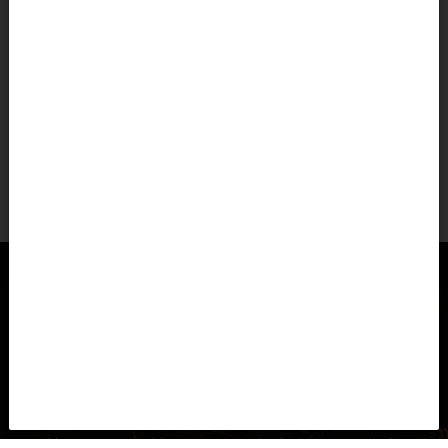
Cuba
Curazao
Dinamarca, Danmark
Dominica
COMMENCAL CLASH XS PURE WHITE 2026
Ecuador
$2.605.042
sin IVA
Egipto, مصرMisr
El Salvador
Emiratos Árabes Unidos, Al-’Imārat Al-‘Arabiyyah Al-
Muttaḥidah الإمارات العربيّة المتّحدة
Eritrea, Iritriya إرتريا Ertra
XS
EN STOCK
Eslovaquia, Slovensko
Eslovenia, Slovenija
Estonia, Eesti
Nuestras cinemáticas son el resultado de una ingeniería