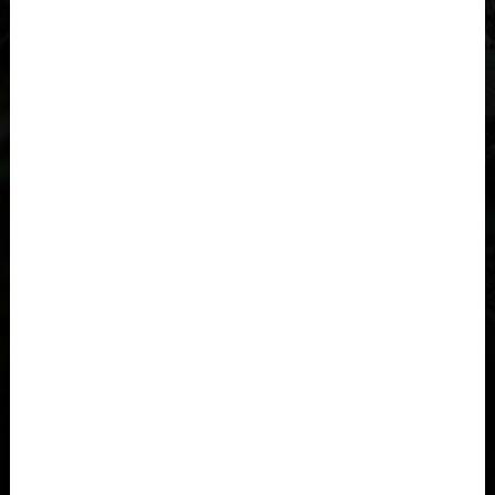
Al-'Iraq العراق
Åland
Albania, Shqipëria
Angola
Anguila
Antigua y Barbuda, Antigua and Barbuda
Arabia Saudita, Al-‘Arabiyyah as Sa‘ūdiyyah المملكة العربية
السعودية
Argelia, Dzayer
Argentina
Armenia, Hayastán
Aruba
Austria, Österreich