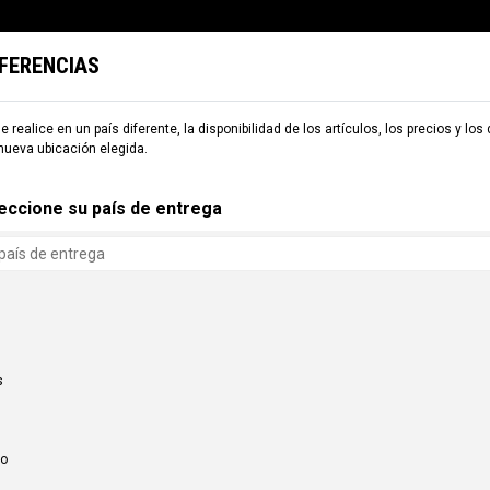
EFERENCIAS
TARIA
ESQUÍ
COMMENCAL WORLD
B2B
e realice en un país diferente, la disponibilidad de los artículos, los precios y los
nueva ubicación elegida.
ES
PARTES DE CUADRO
VAINAS
eccione su país de entrega
s
AS
S DE CUADRO
co
SH V2 BLACK
VAINAS FURIOUS V3 BLACK
SEROS
$378.151