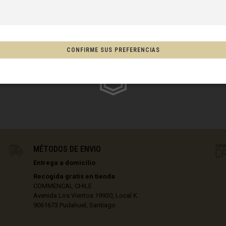
VA
sin IVA
S
/ ARANDELAS
a, Espainia
CONFIRME SUS PREFERENCIAS
EN STOCK
tschland
ón
MÉTODOS DE ENVIO
, New Zealand, Aotearoa
Entrega a domicilio
Recogida gratis en tienda
COMMENCAL CHILE
Afganistán, افغانستانAfghanestan
Avenida Los Vientos 19930, Local K
9061673 Pudahuel, Santiago