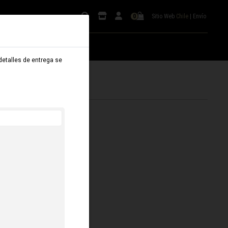
Sitio Web
Chile
|
Envío
0
 detalles de entrega se