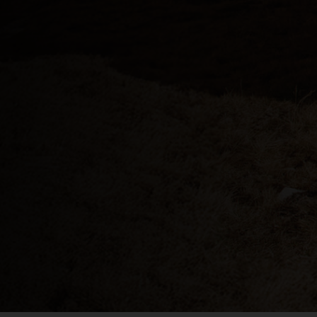
Albania, Shqipë
Angola
Anguila
Antigua y Barb
Argelia, Dzayer
Argentina
Armenia, Haya
Aruba
Austria, Österr
Azerbaiyán, Az
Bahamas