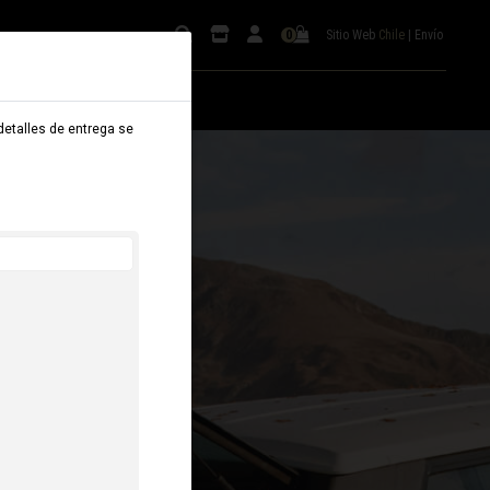
Sitio Web
Chile
|
Envío
0
 detalles de entrega se