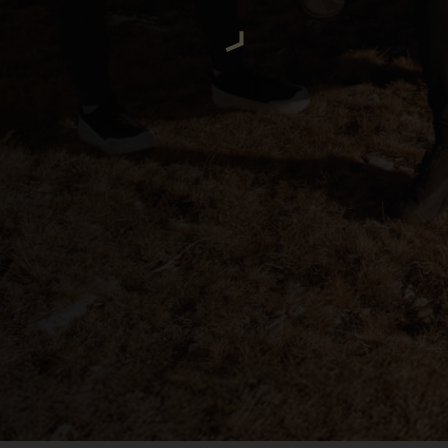
ria
uda, Antigua and Barbuda
Arabia Saudita, Al-‘Arabiyyah as Sa‘ūdiyyah المملكة العربية السعودية
stán
eich
ərbaycan