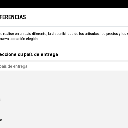
EFERENCIAS
TARIA
ESQUÍ
COMMENCAL WORLD
B2B
e realice en un país diferente, la disponibilidad de los artículos, los precios y los
nueva ubicación elegida.
eccione su país de entrega
s
co