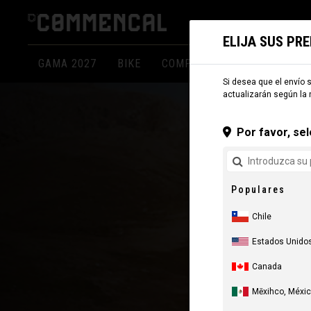
ELIJA SUS PR
GAMA 2027
BIKE
COMPONENTES
INDUMEN
Si desea que el envío s
actualizarán según la 
Por favor, sel
Populares
Chile
Estados Unido
Canada
Mēxihco, Méxi