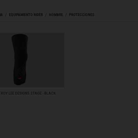
ladesh বাংলাদেশ
IA
EQUIPAMIENTO RIDER
HOMBRE
PROTECCIONES
réin, البحرينAl-Bahrayn
, Belgique, Belgien
arôt ভারত, India, Bhārat ભારત, Bhārat भारत, Bhārata ಭಾರತ, Bhārat भारत, Bhāratam ഭാ
ría: PROTECCIONES
arôtô ଭାରତ, Bhārat ਭਾਰਤ, Bhāratam भारतम्, Bārata பாரதம், Bhāratadēsam భారత దేశం
TROY LEE DESIGNS STAGE - BLACK
elaruś, Беларусь
ma မြန်မာ
ustaquio y Saba
STOCK
govina, Bosnia I Hercegovína, Босна и Херцеговина