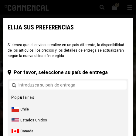
0
☰
Sitio Web
Chile
|
Envío
ELIJA SUS PREFERENCIAS
Si desea que el envío se realice en un país diferente, la disponibilidad
de los artículos, los precios y los detalles de entrega se actualizarán
según la nueva ubicación elegida.
Por favor, seleccione su país de entrega
Populares
Chile
Estados Unidos
Canada