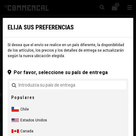
0
☰
Sitio Web
Chile
|
Envío
ELIJA SUS PREFERENCIAS
Si desea que el envío se realice en un país diferente, la disponibilidad
de los artículos, los precios y los detalles de entrega se actualizarán
según la nueva ubicación elegida.
Por favor, seleccione su país de entrega
Populares
Chile
Estados Unidos
Canada