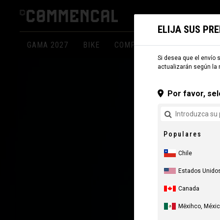
ELIJA SUS PR
GAMA 2027
BIKE
COMPONENTES
INDUMEN
Si desea que el envío s
actualizarán según la 
Por favor, sel
Populares
Chile
Estados Unido
Canada
Mēxihco, Méxi