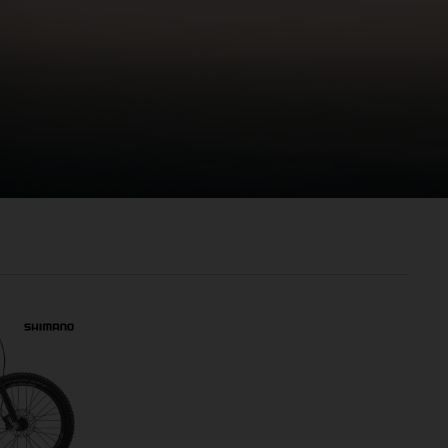
രതം, Bhārat भारत,