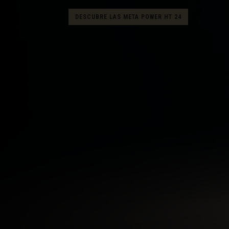
Albania, Shqipë
DESCUBRE LAS META POWER HT 24
Angola
Anguila
Antigua y Barb
Argelia, Dzayer
Argentina
Armenia, Haya
Aruba
Austria, Österr
Azerbaiyán, Az
Bahamas