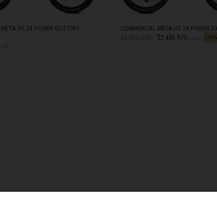
swana
META HT 24 POWER GLITTERY
COMMENCAL META HT 24 POWER D
Precio reducido desde
a
$2.932.773
$2.436.975
-17
sin IVA
n IVA
гария
STOCK
EN STOCK
ndi
 འབྲུག་ཡུལ
chea កម្ពុជា
eroon, Cameroun
r قطر
chad, تشاد