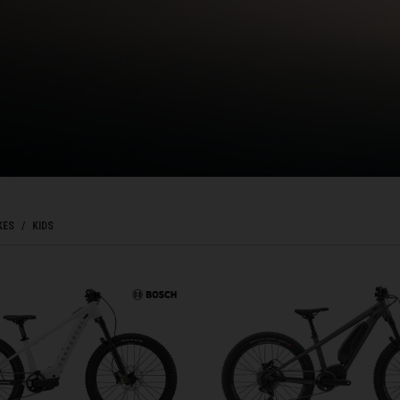
ladesh বাংলাদেশ
réin, البحرينAl-Bahrayn
, Belgique, Belgien
KES
KIDS
arôt ভারত, India, Bhārat ભારત, Bhārat भारत, Bhārata ಭಾರತ, Bhārat भारत, Bhāratam ഭാ
arôtô ଭାରତ, Bhārat ਭਾਰਤ, Bhāratam भारतम्, Bārata பாரதம், Bhāratadēsam భారత దేశం
elaruś, Беларусь
ma မြန်မာ
ustaquio y Saba
4" POWER
govina, Bosnia I Hercegovína, Босна и Херцеговина