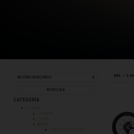
Bangladés, Bang
Barbados
Ba
Bélgica, België
Belice, Belize
Benín, Bénin
Bermudas
BIKE
E-BI
Bharôt ভাৰত, Bh
Bhārat भारत, Bh
REINICIAR
Bielorrusia, Bi
CATEGORÍA
Filtrar por Categoría: E-BIKES
E-BIKES
Birmania, Myan
Filtrar por Categoría: ENDURO
ENDURO
Filtrar por Categoría: TRAIL
TRAIL
Bonaire, San E
Seleccionado Actualmente filtrado por Categoría: KIDS
KIDS
Filtrar por Categoría: META HT 2
META HT 24" POWER
Bosnia y Herze