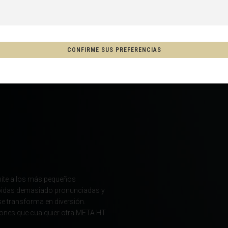
a, Espainia
CONFIRME SUS PREFERENCIAS
tschland
ón
, New Zealand, Aotearoa
mite a los más pequeños
Afganistán, افغانستانAfghanestan
ubidas demasiado pronunciadas y
se transforma en diversión.
iones que cualquier otra META HT.