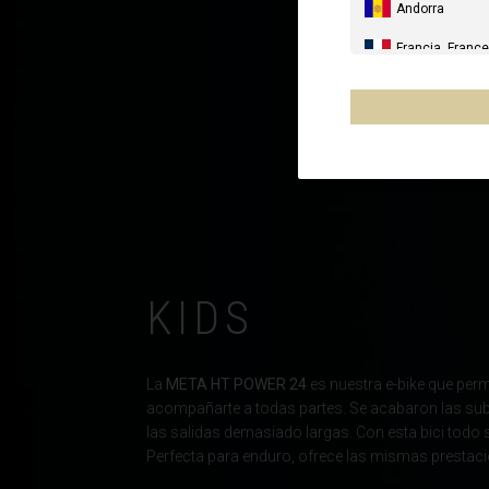
Andorra
Francia, France
España, Espany
Alemania, Deu
Reino Unido
Italia
Francia - Reuni
Australia
KIDS
Nueva Zelanda
Otros países
La
META HT POWER 24
es nuestra e-bike que per
acompañarte a todas partes. Se acabaron las s
las salidas demasiado largas. Con esta bici todo 
Al-'Iraq العراق
Perfecta para enduro, ofrece las mismas prestac
Åland