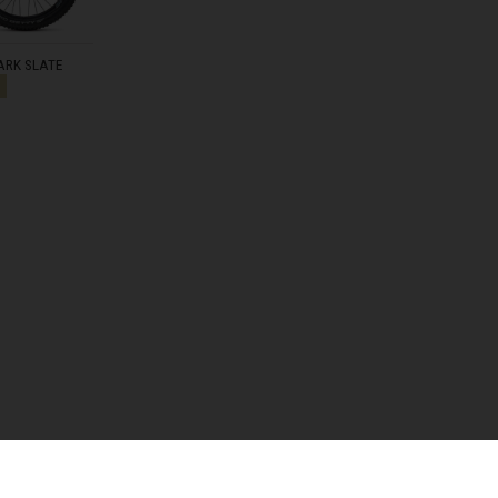
ARK SLATE
%