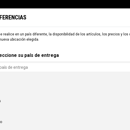
EFERENCIAS
TARIA
ESQUÍ
COMMENCAL WORLD
B2B
e realice en un país diferente, la disponibilidad de los artículos, los precios y los
nueva ubicación elegida.
eccione su país de entrega
s
co