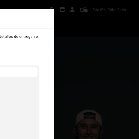
Sitio Web
Chile
|
Envío
0
 detalles de entrega se