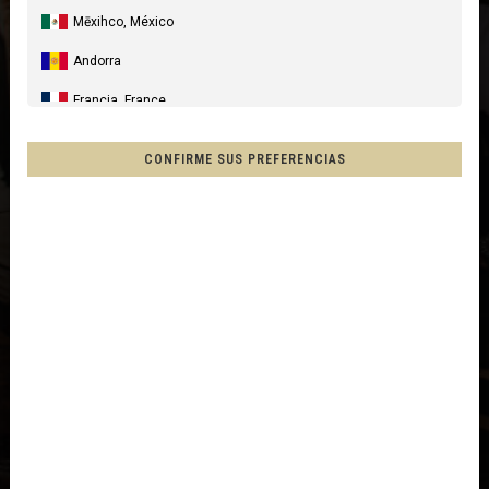
Mēxihco, México
Andorra
Francia, France
España, Espanya, Espainia
CONFIRME SUS PREFERENCIAS
Alemania, Deutschland
Reino Unido
Italia
Francia - Reunión
Australia
Nueva Zelanda, New Zealand, Aotearoa
Otros países
Afganistán, افغانستانAfghanestan