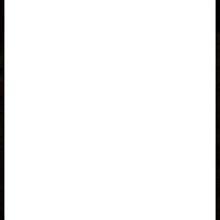
Al-'Iraq العراق
Åland
Albania, Shqipëria
Angola
Anguila
Antigua y Barbuda, Antigua and Barbuda
Arabia Saudita, Al-‘Arabiyyah as Sa‘ūdiyyah المملكة العربية
السعودية
Argelia, Dzayer
Argentina
Armenia, Hayastán
Aruba
Austria, Österreich