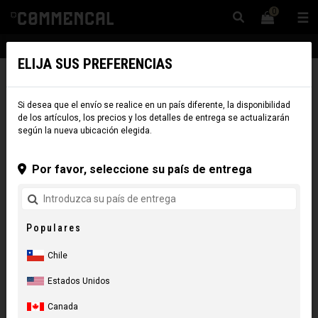
0
☰
Sitio Web
Chile
|
Envío
ELIJA SUS PREFERENCIAS
FILTRAR
Si desea que el envío se realice en un país diferente, la disponibilidad
de los artículos, los precios y los detalles de entrega se actualizarán
según la nueva ubicación elegida.
9 Resultados
Por favor, seleccione su país de entrega
REINICIAR
CATEGORÍA
Populares
PLATAFORMA
Chile
Estados Unidos
MARCAS
Canada