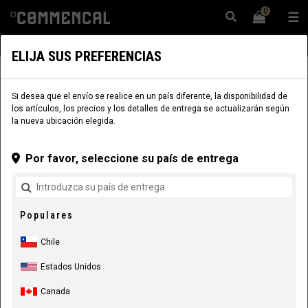
0
☰
Sitio Web
Chile
|
Envío
ELIJA SUS PREFERENCIAS
BIKE
KIDS
14" (95 - 110 CM)
RAMONES 14" PB
Si desea que el envío se realice en un país diferente, la disponibilidad de
los artículos, los precios y los detalles de entrega se actualizarán según
la nueva ubicación elegida.
Por favor, seleccione su país de entrega
Populares
Chile
COMMENCAL RAMONES 14 PUSH BIKE OHLINS
Estados Unidos
YELLOW 2025
Canada