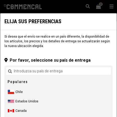
0
☰
Sitio Web
Chile
|
Envío
ELIJA SUS PREFERENCIAS
BIKE
KIDS
20" (115 - 130 CM)
RAMONES 20"
Si desea que el envío se realice en un país diferente, la disponibilidad de
los artículos, los precios y los detalles de entrega se actualizarán según
la nueva ubicación elegida.
Por favor, seleccione su país de entrega
Populares
Chile
Estados Unidos
COMMENCAL RAMONES 20 GREEN 2027
Canada